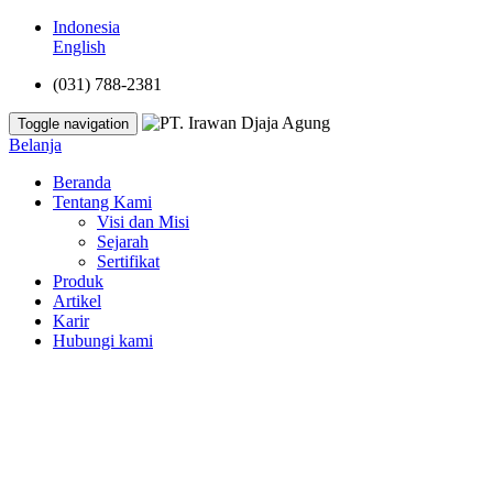
Indonesia
English
(031) 788-2381
Toggle navigation
Belanja
Beranda
Tentang Kami
Visi dan Misi
Sejarah
Sertifikat
Produk
Artikel
Karir
Hubungi kami