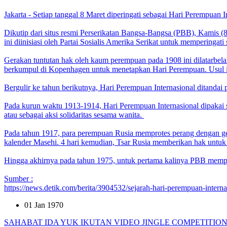
Jakarta - Setiap tanggal 8 Maret diperingati sebagai Hari Perempuan I
Dikutip dari situs resmi Perserikatan Bangsa-Bangsa (PBB), Kamis (
ini diinisiasi oleh Partai Sosialis Amerika Serikat untuk memperin
Gerakan tuntutan hak oleh kaum perempuan pada 1908 ini dilatarbelak
berkumpul di Kopenhagen untuk menetapkan Hari Perempuan. Usul ini 
Bergulir ke tahun berikutnya, Hari Perempuan Internasional ditandai p
Pada kurun waktu 1913-1914, Hari Perempuan Internasional dipakai 
atau sebagai aksi solidaritas sesama wanita.
Pada tahun 1917, para perempuan Rusia memprotes perang dengan gerak
kalender Masehi. 4 hari kemudian, Tsar Rusia memberikan hak untuk
Hingga akhirnya pada tahun 1975, untuk pertama kalinya PBB memperin
Sumber :
https://news.detik.com/berita/3904532/sejarah-hari-perempuan-interna
01 Jan 1970
SAHABAT IDA YUK IKUTAN VIDEO JINGLE COMPETITIO