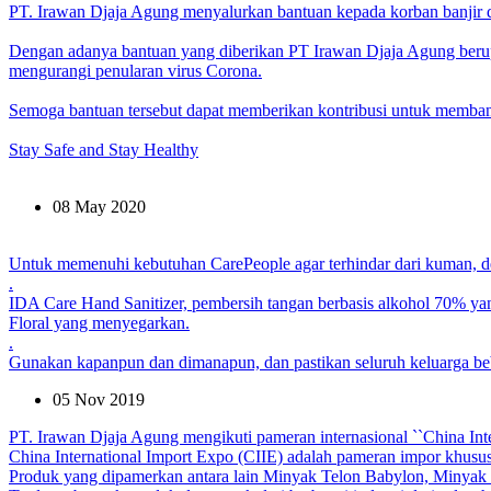
PT. Irawan Djaja Agung menyalurkan bantuan kepada korban banjir d
Dengan adanya bantuan yang diberikan PT Irawan Djaja Agung berup
mengurangi penularan virus Corona.
Semoga bantuan tersebut dapat memberikan kontribusi untuk memb
Stay Safe and Stay Healthy
08 May 2020
Untuk memenuhi kebutuhan CarePeople agar terhindar dari kuman, d
.
IDA Care Hand Sanitizer, pembersih tangan berbasis alkohol 70% y
Floral yang menyegarkan.
.
Gunakan kapanpun dan dimanapun, dan pastikan seluruh keluarga be
05 Nov 2019
PT. Irawan Djaja Agung mengikuti pameran internasional ``China In
China International Import Expo (CIIE) adalah pameran impor khusus
Produk yang dipamerkan antara lain Minyak Telon Babylon, Minyak