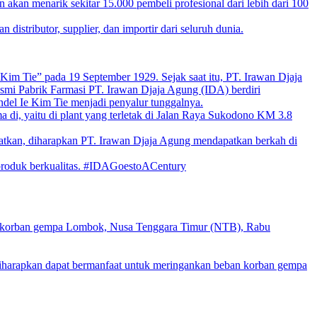
 akan menarik sekitar 15.000 pembeli profesional dari lebih dari 100
stributor, supplier, dan importir dari seluruh dunia.
im Tie” pada 19 September 1929. Sejak saat itu, PT. Irawan Djaja
esmi Pabrik Farmasi PT. Irawan Djaja Agung (IDA) berdiri
el Ie Kim Tie menjadi penyalur tunggalnya.
di, yaitu di plant yang terletak di Jalan Raya Sukodono KM 3.8
jatkan, diharapkan PT. Irawan Djaja Agung mendapatkan berkah di
-produk berkualitas. #IDAGoestoACentury
a korban gempa Lombok, Nusa Tenggara Timur (NTB), Rabu
harapkan dapat bermanfaat untuk meringankan beban korban gempa