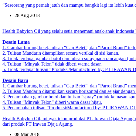
“Seseorang yang pernah jatuh dan mampu bangkit lagi itu lebih kuat
28 Aug 2018
Health Babylon Oil yang selalu setia menemani anak-anak Indonesia be
Desain Lama
1. Gambar burung betet, tulisan “Cap Betet”, dan “Parrot Brand” terl
2. Tulisan Mandarin ditampilkan secara vertikal di sisi kanan.
3. Tidak terdapat gambar botol dan tulisan spray pada rancangan (un
4. Tulisan “Minyak Telon” tidak diberi warna dasar.
5. Tidak terdapat tulisan “Produksi/Manufactured by: PT I
Desain Baru
1. Gambar burung betet, tulisan “Cap Betet”, dan “Parrot Brand” menja
2. Tulisan Mandarin ditampilkan secara horizontal dan sejajar dengan
3. Penambahan gambar botol dan tulisan “spray” (untuk kemasan spra
4. Tulisan “Minyak Telon” diberi warna dasar hijau.
5. Penambahan tulisan “Produksi/Manufactured by: PT IRA
Health Babylon Oil, minyak telon produksi PT. Irawan Djaja Agung
dari produk PT Irawan Djaja Agung.
08 Mar 2018