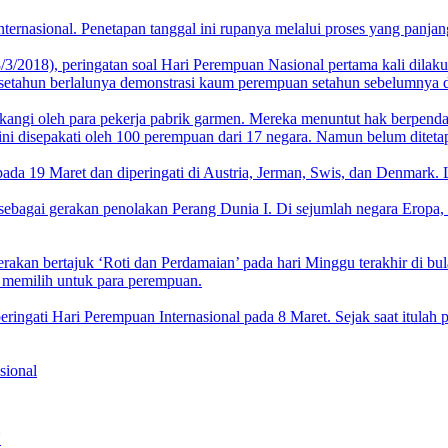
nternasional. Penetapan tanggal ini rupanya melalui proses yang panjang
8/3/2018), peringatan soal Hari Perempuan Nasional pertama kali dila
gati setahun berlalunya demonstrasi kaum perempuan setahun sebelumny
angi oleh para pekerja pabrik garmen. Mereka menuntut hak berpendapat
disepakati oleh 100 perempuan dari 17 negara. Namun belum ditetapka
ada 19 Maret dan diperingati di Austria, Jerman, Swis, dan Denmark. Le
sebagai gerakan penolakan Perang Dunia I. Di sejumlah negara Eropa,
an bertajuk ‘Roti dan Perdamaian’ pada hari Minggu terakhir di bulan
 memilih untuk para perempuan.
gati Hari Perempuan Internasional pada 8 Maret. Sejak saat itulah pad
sional
N