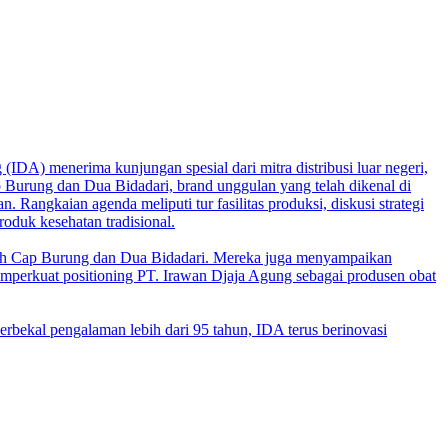
IDA) menerima kunjungan spesial dari mitra distribusi luar negeri,
 Burung dan Dua Bidadari, brand unggulan yang telah dikenal di
Rangkaian agenda meliputi tur fasilitas produksi, diskusi strategi
oduk kesehatan tradisional.
ih Cap Burung dan Dua Bidadari. Mereka juga menyampaikan
emperkuat positioning PT. Irawan Djaja Agung sebagai produsen obat
rbekal pengalaman lebih dari 95 tahun, IDA terus berinovasi