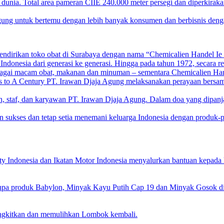
 dunia. Total area pameran CIIE 240.000 meter persegi dan diperkirakan
g untuk bertemu dengan lebih banyak konsumen dan berbisnis dengan di
endirikan toko obat di Surabaya dengan nama “Chemicalien Handel Ie K
donesia dari generasi ke generasi. Hingga pada tahun 1972, secara r
agai macam obat, makanan dan minuman – sementara Chemicalien Hand
to A Century PT. Irawan Djaja Agung melaksanakan perayaan bersama 
n, staf, dan karyawan PT. Irawan Djaja Agung. Dalam doa yang dipan
n sukses dan tetap setia menemani keluarga Indonesia dengan produk
 Indonesia dan Ikatan Motor Indonesia menyalurkan bantuan kepad
upa produk Babylon, Minyak Kayu Putih Cap 19 dan Minyak Gosok di
angkitkan dan memulihkan Lombok kembali.