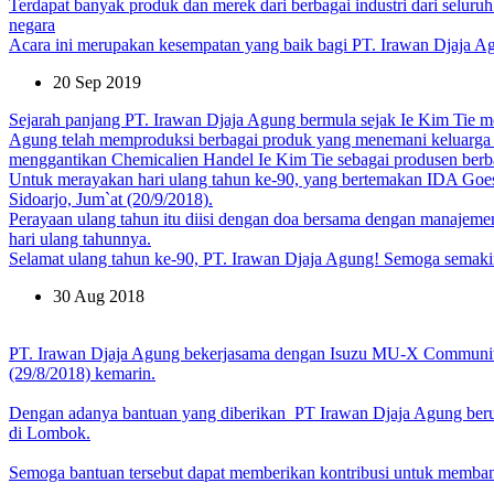
Terdapat banyak produk dan merek dari berbagai industri dari seluruh
negara
Acara ini merupakan kesempatan yang baik bagi PT. Irawan Djaja Agun
20 Sep 2019
Sejarah panjang PT. Irawan Djaja Agung bermula sejak Ie Kim Tie m
Agung telah memproduksi berbagai produk yang menemani keluarga In
menggantikan Chemicalien Handel Ie Kim Tie sebagai produsen berb
Untuk merayakan hari ulang tahun ke-90, yang bertemakan IDA Goes 
Sidoarjo, Jum`at (20/9/2018).
Perayaan ulang tahun itu diisi dengan doa bersama dengan manajeme
hari ulang tahunnya.
Selamat ulang tahun ke-90, PT. Irawan Djaja Agung! Semoga semaki
30 Aug 2018
PT. Irawan Djaja Agung bekerjasama dengan Isuzu MU-X Community
(29/8/2018) kemarin.
Dengan adanya bantuan yang diberikan PT Irawan Djaja Agung ber
di Lombok.
Semoga bantuan tersebut dapat memberikan kontribusi untuk memb