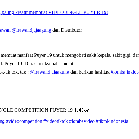
N
aling kreatif membuat VIDEO JINGLE PUYER 19!
ryawan
@irawandjajaagung
dan Distributor
 memuat manfaat Puyer 19 untuk mengobati sakit kepala, sakit gigi, da
k Puyer 19. Durasi maksimal 1 menit
k/tik tok, tag :
@irawandjajaagung
dan berikan hashtag
#lombajingle
GLE COMPETITION PUYER 19 💪🏻😂
ung
#videocompetition
#videotiktok
#lombavideo
#tiktokindonesia