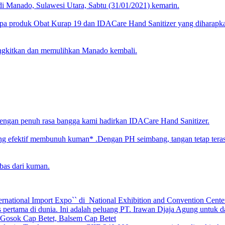
i Manado, Sulawesi Utara, Sabtu (31/01/2021) kemarin.
a produk Obat Kurap 19 dan IDACare Hand Sanitizer yang diharapkan
angkitkan dan memulihkan Manado kembali.
engan penuh rasa bangga kami hadirkan IDACare Hand Sanitizer.
ang efektif membunuh kuman* .Dengan PH seimbang, tangan tetap tera
bas dari kuman.
ternational Import Expo`` di National Exhibition and Convention Cen
 pertama di dunia. Ini adalah peluang PT. Irawan Djaja Agung untuk d
 Gosok Cap Betet, Balsem Cap Betet