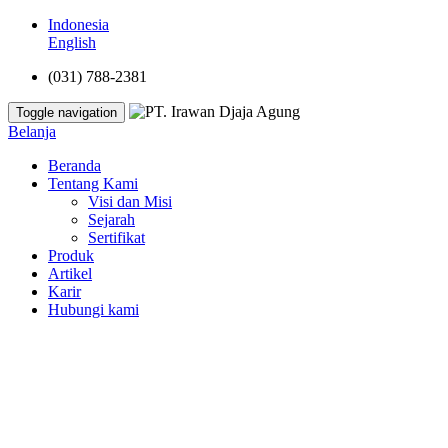
Indonesia
English
(031) 788-2381
Toggle navigation
Belanja
Beranda
Tentang Kami
Visi dan Misi
Sejarah
Sertifikat
Produk
Artikel
Karir
Hubungi kami