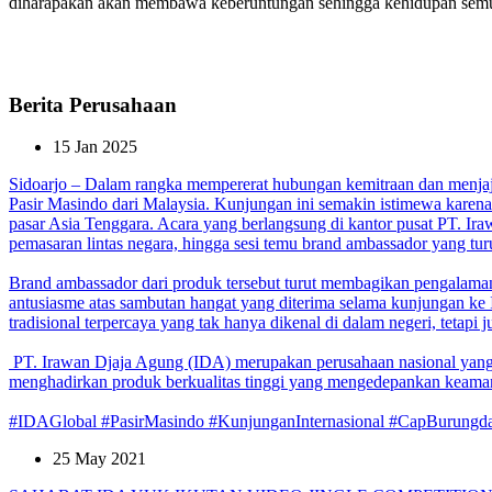
diharapakan akan membawa keberuntungan sehingga kehidupan semua 
Berita Perusahaan
15 Jan 2025
Sidoarjo – Dalam rangka mempererat hubungan kemitraan dan menjajaki
Pasir Masindo dari Malaysia. Kunjungan ini semakin istimewa karen
pasar Asia Tenggara.
Acara yang berlangsung di kantor pusat PT. Iraw
pemasaran lintas negara, hingga sesi temu brand ambassador yang tur
Brand ambassador dari produk tersebut turut membagikan pengal
antusiasme atas sambutan hangat yang diterima selama kunjungan ke
tradisional terpercaya yang tak hanya dikenal di dalam negeri, tetapi 
PT. Irawan Djaja Agung (IDA) merupakan perusahaan nasional yang be
menghadirkan produk berkualitas tinggi yang mengedepankan keaman
#IDAGlobal #PasirMasindo #KunjunganInternasional #CapBurungda
25 May 2021