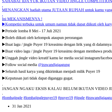
SAHABAT IDA YUK IKUTAN VIDEO JINGLE COMPETITIO
.
MENANGKAN hadiah utama JUTAAN RUPIAH untuk kamu yang p
.
Ini MEKANISMENYA !
▶️Kompetisi terbuka untuk umum namun tidak dapat diikuti oleh ka
▶️Periode lomba 8 Mei - 17 Juli 2021
▶️Boleh diikuti oleh kelompok ataupun perorangan
▶️Buat lagu / jingle Puyer 19 kreasimu dengan lirik yang di dalamnya
▶️Buat video lagu / jingle Puyer 19 kreasimu dengan membawa produ
▶️Unggah jingle video kreatif kamu ke media social instagram/faceboo
▶️Follow social media
@irawandjajaagung
▶️Seluruh hasil karya yang dikirimkan menjadi milik Puyer 19
▶️Keputusan juri tidak dapat diganggu gugat.
.
JANGAN NGAKU EKSIS KALAU BELUM IKUTAN VIDEO JIN
.
#lombajingle
#lombajinglepuyer19
#puyer19
#jingle
#irawandjajaag
31 Jan 2021