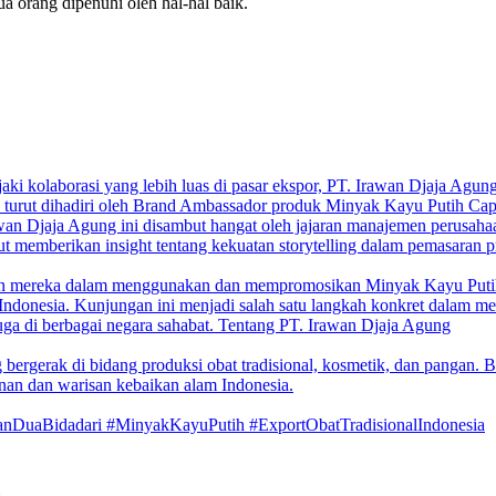
orang dipenuhi oleh hal-hal baik.
 kolaborasi yang lebih luas di pasar ekspor, PT. Irawan Djaja Agung (
a turut dihadiri oleh Brand Ambassador produk Minyak Kayu Putih Cap
an Djaja Agung ini disambut hangat oleh jajaran manajemen perusahaan. 
ut memberikan insight tentang kekuatan storytelling dalam pemasaran pr
aman mereka dalam menggunakan dan mempromosikan Minyak Kayu Put
 Indonesia.
Kunjungan ini menjadi salah satu langkah konkret dalam m
juga di berbagai negara sahabat.
Tentang PT. Irawan Djaja Agung
rgerak di bidang produksi obat tradisional, kosmetik, dan pangan. Be
an dan warisan kebaikan alam Indonesia.
nDuaBidadari #MinyakKayuPutih #ExportObatTradisionalIndonesia