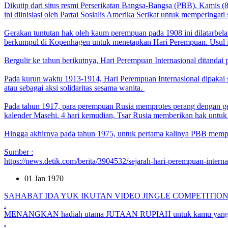
Dikutip dari situs resmi Perserikatan Bangsa-Bangsa (PBB), Kamis (
ini diinisiasi oleh Partai Sosialis Amerika Serikat untuk memperin
Gerakan tuntutan hak oleh kaum perempuan pada 1908 ini dilatarbelak
berkumpul di Kopenhagen untuk menetapkan Hari Perempuan. Usul ini 
Bergulir ke tahun berikutnya, Hari Perempuan Internasional ditandai p
Pada kurun waktu 1913-1914, Hari Perempuan Internasional dipakai 
atau sebagai aksi solidaritas sesama wanita.
Pada tahun 1917, para perempuan Rusia memprotes perang dengan gerak
kalender Masehi. 4 hari kemudian, Tsar Rusia memberikan hak untuk
Hingga akhirnya pada tahun 1975, untuk pertama kalinya PBB memperin
Sumber :
https://news.detik.com/berita/3904532/sejarah-hari-perempuan-interna
01 Jan 1970
SAHABAT IDA YUK IKUTAN VIDEO JINGLE COMPETITIO
.
MENANGKAN hadiah utama JUTAAN RUPIAH untuk kamu yang p
.