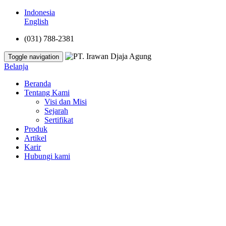
Indonesia
English
(031) 788-2381
Toggle navigation
Belanja
Beranda
Tentang Kami
Visi dan Misi
Sejarah
Sertifikat
Produk
Artikel
Karir
Hubungi kami