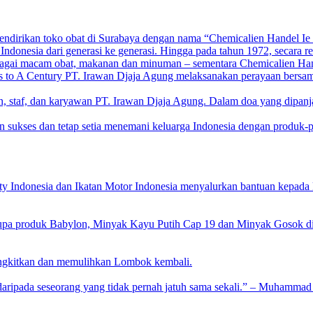
endirikan toko obat di Surabaya dengan nama “Chemicalien Handel Ie K
donesia dari generasi ke generasi. Hingga pada tahun 1972, secara r
agai macam obat, makanan dan minuman – sementara Chemicalien Hand
to A Century PT. Irawan Djaja Agung melaksanakan perayaan bersama 
n, staf, dan karyawan PT. Irawan Djaja Agung. Dalam doa yang dipan
n sukses dan tetap setia menemani keluarga Indonesia dengan produk
 Indonesia dan Ikatan Motor Indonesia menyalurkan bantuan kepad
upa produk Babylon, Minyak Kayu Putih Cap 19 dan Minyak Gosok di
angkitkan dan memulihkan Lombok kembali.
 daripada seseorang yang tidak pernah jatuh sama sekali.” – Muhammad