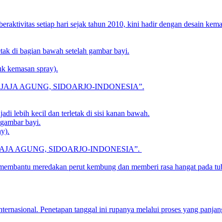
raktivitas setiap hari sejak tahun 2010, kini hadir dengan desain kem
etak di bagian bawah setelah gambar bayi.
tuk kemasan spray).
RAWAN DJAJA AGUNG, SIDOARJO-INDONESIA”.
di lebih kecil dan terletak di sisi kanan bawah.
 gambar bayi.
y).
WAN DJAJA AGUNG, SIDOARJO-INDONESIA”.
 membantu meredakan perut kembung dan memberi rasa hangat pada tu
nternasional. Penetapan tanggal ini rupanya melalui proses yang panjang