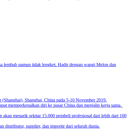
sa lembab namun tidak lengket. Hadir dengan wangi Melon dan
ter (Shanghai), Shanghai, China pada 5-10 November 2019.
apat memperkenalkan diri ke pasar China dan menjalin kerja sama.
 akan menarik sekitar 15.000 pembeli profesional dari lebih dari 100
stributor, supplier, dan importir dari seluruh dunia.