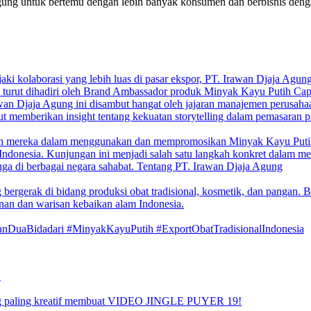
g untuk bertemu dengan lebih banyak konsumen dan berbisnis dengan di
 kolaborasi yang lebih luas di pasar ekspor, PT. Irawan Djaja Agung (
a turut dihadiri oleh Brand Ambassador produk Minyak Kayu Putih Cap
an Djaja Agung ini disambut hangat oleh jajaran manajemen perusahaan. 
ut memberikan insight tentang kekuatan storytelling dalam pemasaran pr
aman mereka dalam menggunakan dan mempromosikan Minyak Kayu Put
 Indonesia.
Kunjungan ini menjadi salah satu langkah konkret dalam m
juga di berbagai negara sahabat.
Tentang PT. Irawan Djaja Agung
rgerak di bidang produksi obat tradisional, kosmetik, dan pangan. Be
an dan warisan kebaikan alam Indonesia.
nDuaBidadari #MinyakKayuPutih #ExportObatTradisionalIndonesia
N
aling kreatif membuat VIDEO JINGLE PUYER 19!