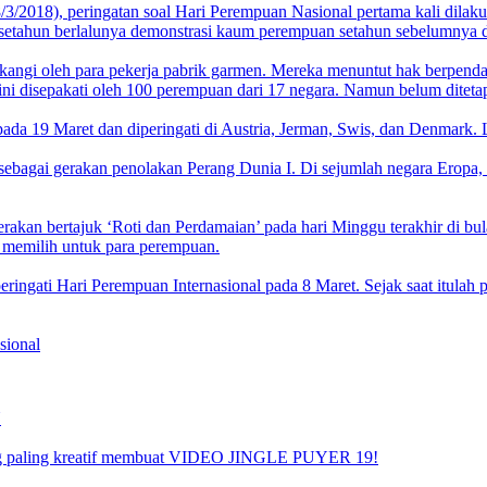
8/3/2018), peringatan soal Hari Perempuan Nasional pertama kali dila
gati setahun berlalunya demonstrasi kaum perempuan setahun sebelumny
angi oleh para pekerja pabrik garmen. Mereka menuntut hak berpendapat
disepakati oleh 100 perempuan dari 17 negara. Namun belum ditetapka
ada 19 Maret dan diperingati di Austria, Jerman, Swis, dan Denmark. Le
sebagai gerakan penolakan Perang Dunia I. Di sejumlah negara Eropa,
an bertajuk ‘Roti dan Perdamaian’ pada hari Minggu terakhir di bulan
 memilih untuk para perempuan.
gati Hari Perempuan Internasional pada 8 Maret. Sejak saat itulah pad
sional
N
aling kreatif membuat VIDEO JINGLE PUYER 19!