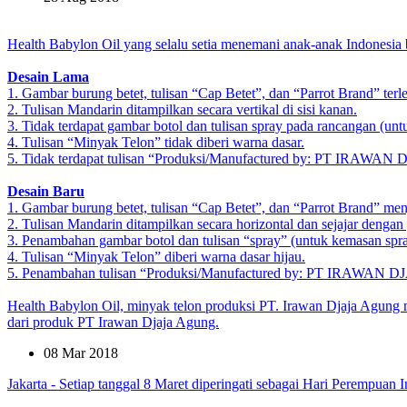
Health Babylon Oil yang selalu setia menemani anak-anak Indonesia be
Desain Lama
1. Gambar burung betet, tulisan “Cap Betet”, dan “Parrot Brand” terl
2. Tulisan Mandarin ditampilkan secara vertikal di sisi kanan.
3. Tidak terdapat gambar botol dan tulisan spray pada rancangan (un
4. Tulisan “Minyak Telon” tidak diberi warna dasar.
5. Tidak terdapat tulisan “Produksi/Manufactured by: PT I
Desain Baru
1. Gambar burung betet, tulisan “Cap Betet”, dan “Parrot Brand” menja
2. Tulisan Mandarin ditampilkan secara horizontal dan sejajar dengan
3. Penambahan gambar botol dan tulisan “spray” (untuk kemasan spra
4. Tulisan “Minyak Telon” diberi warna dasar hijau.
5. Penambahan tulisan “Produksi/Manufactured by: PT IRA
Health Babylon Oil, minyak telon produksi PT. Irawan Djaja Agung
dari produk PT Irawan Djaja Agung.
08 Mar 2018
Jakarta - Setiap tanggal 8 Maret diperingati sebagai Hari Perempuan I