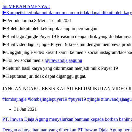
.
Ini MEKANISMENYA !
▶️Kompetisi terbuka untuk umum namun tidak dapat diikuti oleh ka
▶️Periode lomba 8 Mei - 17 Juli 2021
▶️Boleh diikuti oleh kelompok ataupun perorangan
▶️Buat lagu / jingle Puyer 19 kreasimu dengan lirik yang di dalamnya
▶️Buat video lagu / jingle Puyer 19 kreasimu dengan membawa produ
▶️Unggah jingle video kreatif kamu ke media social instagram/faceboo
▶️Follow social media
@irawandjajaagung
▶️Seluruh hasil karya yang dikirimkan menjadi milik Puyer 19
▶️Keputusan juri tidak dapat diganggu gugat.
.
JANGAN NGAKU EKSIS KALAU BELUM IKUTAN VIDEO JIN
.
#lombajingle
#lombajinglepuyer19
#puyer19
#jingle
#irawandjajaag
31 Jan 2021
PT. Irawan Djaja Agung menyalurkan bantuan kepada korban banjir d
Dengan adanya bantuan yang diberikan PT Irawan Djaja Agung berup