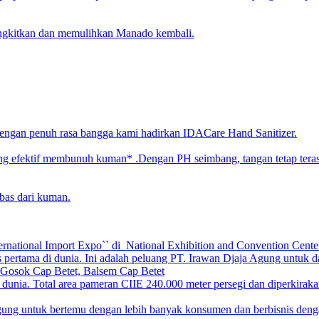
angkitkan dan memulihkan Manado kembali.
engan penuh rasa bangga kami hadirkan IDACare Hand Sanitizer.
ang efektif membunuh kuman* .Dengan PH seimbang, tangan tetap tera
bas dari kuman.
ternational Import Expo`` di National Exhibition and Convention Cen
 pertama di dunia. Ini adalah peluang PT. Irawan Djaja Agung untuk d
 Gosok Cap Betet, Balsem Cap Betet
 dunia. Total area pameran CIIE 240.000 meter persegi dan diperkirakan
g untuk bertemu dengan lebih banyak konsumen dan berbisnis dengan di