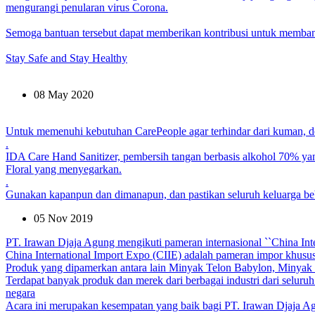
mengurangi penularan virus Corona.
Semoga bantuan tersebut dapat memberikan kontribusi untuk memb
Stay Safe and Stay Healthy
08 May 2020
Untuk memenuhi kebutuhan CarePeople agar terhindar dari kuman, d
.
IDA Care Hand Sanitizer, pembersih tangan berbasis alkohol 70% y
Floral yang menyegarkan.
.
Gunakan kapanpun dan dimanapun, dan pastikan seluruh keluarga be
05 Nov 2019
PT. Irawan Djaja Agung mengikuti pameran internasional ``China In
China International Import Expo (CIIE) adalah pameran impor khusus
Produk yang dipamerkan antara lain Minyak Telon Babylon, Minyak
Terdapat banyak produk dan merek dari berbagai industri dari seluruh
negara
Acara ini merupakan kesempatan yang baik bagi PT. Irawan Djaja Agun