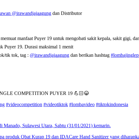
ryawan
@irawandjajaagung
dan Distributor
 memuat manfaat Puyer 19 untuk mengobati sakit kepala, sakit gigi, da
k Puyer 19. Durasi maksimal 1 menit
k/tik tok, tag :
@irawandjajaagung
dan berikan hashtag
#lombajingle
GLE COMPETITION PUYER 19 💪🏻😂
ung
#videocompetition
#videotiktok
#lombavideo
#tiktokindonesia
i Manado, Sulawesi Utara, Sabtu (31/01/2021) kemarin.
a produk Obat Kurap 19 dan IDACare Hand Sanitizer yang diharapkan