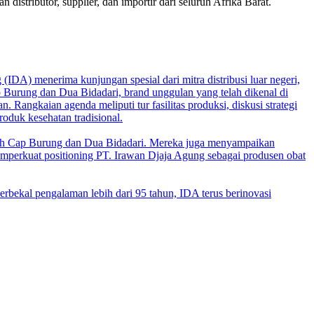
stributor, supplier, dan importir dari seluruh Afrika Barat.
IDA) menerima kunjungan spesial dari mitra distribusi luar negeri,
 Burung dan Dua Bidadari, brand unggulan yang telah dikenal di
Rangkaian agenda meliputi tur fasilitas produksi, diskusi strategi
oduk kesehatan tradisional.
ih Cap Burung dan Dua Bidadari. Mereka juga menyampaikan
emperkuat positioning PT. Irawan Djaja Agung sebagai produsen obat
rbekal pengalaman lebih dari 95 tahun, IDA terus berinovasi