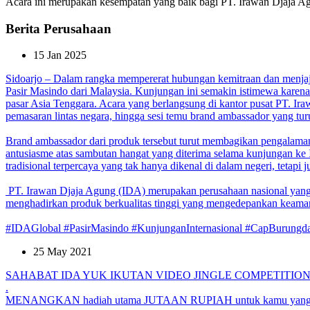
Acara ini merupakan kesempatan yang baik bagi PT. Irawan Djaja Agun
Berita Perusahaan
15 Jan 2025
Sidoarjo – Dalam rangka mempererat hubungan kemitraan dan menjajaki
Pasir Masindo dari Malaysia. Kunjungan ini semakin istimewa karen
pasar Asia Tenggara.
Acara yang berlangsung di kantor pusat PT. Iraw
pemasaran lintas negara, hingga sesi temu brand ambassador yang tur
Brand ambassador dari produk tersebut turut membagikan pengal
antusiasme atas sambutan hangat yang diterima selama kunjungan ke
tradisional terpercaya yang tak hanya dikenal di dalam negeri, tetapi 
PT. Irawan Djaja Agung (IDA) merupakan perusahaan nasional yang be
menghadirkan produk berkualitas tinggi yang mengedepankan keaman
#IDAGlobal #PasirMasindo #KunjunganInternasional #CapBurungda
25 May 2021
SAHABAT IDA YUK IKUTAN VIDEO JINGLE COMPETITIO
.
MENANGKAN hadiah utama JUTAAN RUPIAH untuk kamu yang p