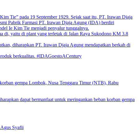
im Tie” pada 19 September 1929. Sejak saat itu, PT. Irawan Djaja
esmi Pabrik Farmasi PT. Irawan Djaja Agung (IDA) berdiri
el Ie Kim Tie menjadi penyalur tunggalnya.
di, yaitu di plant yang terletak di Jalan Raya Sukodono KM 3.8
jatkan, diharapkan PT. Irawan Djaja Agung mendapatkan berkah di
-produk berkualitas. #IDAGoestoACentury
a korban gempa Lombok, Nusa Tenggara Timur (NTB), Rabu
harapkan dapat bermanfaat untuk meringankan beban korban gempa
 Agus Syafii