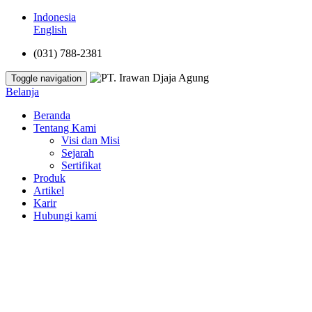
Indonesia
English
(031) 788-2381
Toggle navigation
Belanja
Beranda
Tentang Kami
Visi dan Misi
Sejarah
Sertifikat
Produk
Artikel
Karir
Hubungi kami