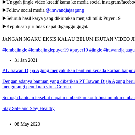
▶️Unggah jingle video kreatif kamu ke media social instagram/faceboo
▶️Follow social media
@irawandjajaagung
▶️Seluruh hasil karya yang dikirimkan menjadi milik Puyer 19
▶️Keputusan juri tidak dapat diganggu gugat.
.
JANGAN NGAKU EKSIS KALAU BELUM IKUTAN VIDEO JIN
.
#lombajingle
#lombajinglepuyer19
#puyer19
#jingle
#irawandjajaag
31 Jan 2021
PT. Irawan Djaja Agung menyalurkan bantuan kepada korban banjir d
Dengan adanya bantuan yang diberikan PT Irawan Djaja Agung berup
mengurangi penularan virus Corona.
Semoga bantuan tersebut dapat memberikan kontribusi untuk memb
Stay Safe and Stay Healthy
08 May 2020