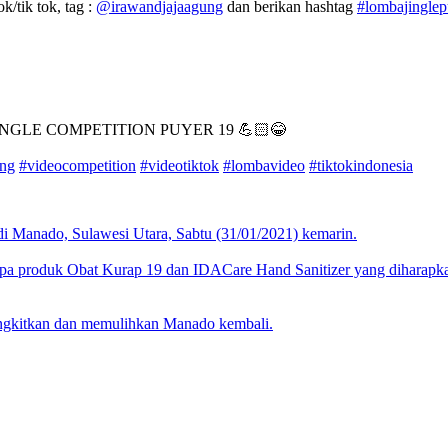
k/tik tok, tag :
@irawandjajaagung
dan berikan hashtag
#lombajingle
GLE COMPETITION PUYER 19 💪🏻😂
ung
#videocompetition
#videotiktok
#lombavideo
#tiktokindonesia
i Manado, Sulawesi Utara, Sabtu (31/01/2021) kemarin.
a produk Obat Kurap 19 dan IDACare Hand Sanitizer yang diharapkan
angkitkan dan memulihkan Manado kembali.