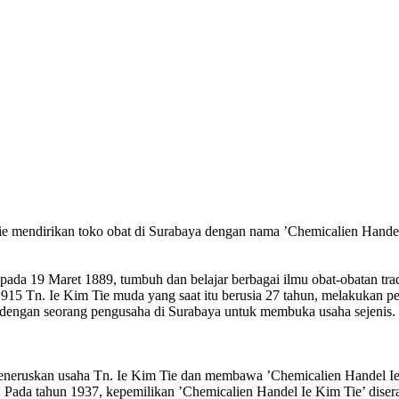
ie mendirikan toko obat di Surabaya dengan nama ’Chemicalien Hande
a pada 19 Maret 1889, tumbuh dan belajar berbagai ilmu obat-obatan tra
n 1915 Tn. Ie Kim Tie muda yang saat itu berusia 27 tahun, melakukan p
ma dengan seorang pengusaha di Surabaya untuk membuka usaha sejenis
 meneruskan usaha Tn. Ie Kim Tie dan membawa ’Chemicalien Handel Ie
a). Pada tahun 1937, kepemilikan ’Chemicalien Handel Ie Kim Tie’ dise