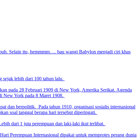
buh. Selain itu, hemmmm…. bau wangi Babylon menjadi ciri khas
 sejak lebih dari 100 tahun lalu.
kukan pada 28 Februari 1909 di New York, Amerika Serikat. Agenda
a di New York pada 8 Maret 1908.
 dan berpolitik. Pada tahun 1910, organisasi sosialis internasional
n soal tanggal berapa hari tersebut diperingati.
bih dari 1 juta perempuan dan laki-laki ikut terlibat.
 Hari Perempuan Internasional dipakai untuk memprotes perang dunia