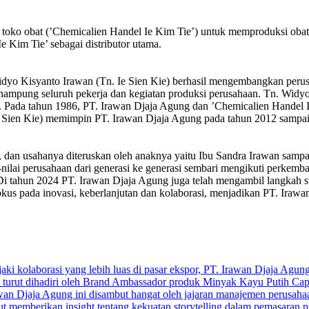
 toko obat (’Chemicalien Handel Ie Kim Tie’) untuk memproduksi oba
Kim Tie’ sebagai distributor utama.
Widyo Kisyanto Irawan (Tn. Ie Sien Kie) berhasil mengembangkan peru
nampung seluruh pekerja dan kegiatan produksi perusahaan. Tn. Widyo
a. Pada tahun 1986, PT. Irawan Djaja Agung dan ’Chemicalien Handel 
Ie Sien Kie) memimpin PT. Irawan Djaja Agung pada tahun 2012 sampa
, dan usahanya diteruskan oleh anaknya yaitu Ibu Sandra Irawan samp
-nilai perusahaan dari generasi ke generasi sembari mengikuti perkem
. Di tahun 2024 PT. Irawan Djaja Agung juga telah mengambil langkah
fokus pada inovasi, keberlanjutan dan kolaborasi, menjadikan PT. Ira
 kolaborasi yang lebih luas di pasar ekspor, PT. Irawan Djaja Agung (
a turut dihadiri oleh Brand Ambassador produk Minyak Kayu Putih Cap
an Djaja Agung ini disambut hangat oleh jajaran manajemen perusahaan. 
ut memberikan insight tentang kekuatan storytelling dalam pemasaran pr