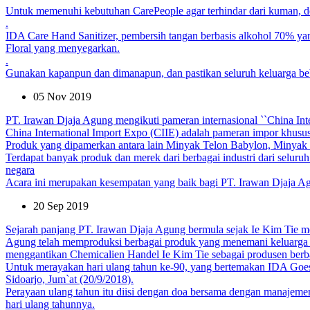
Untuk memenuhi kebutuhan CarePeople agar terhindar dari kuman, d
.
IDA Care Hand Sanitizer, pembersih tangan berbasis alkohol 70% y
Floral yang menyegarkan.
.
Gunakan kapanpun dan dimanapun, dan pastikan seluruh keluarga be
05 Nov 2019
PT. Irawan Djaja Agung mengikuti pameran internasional ``China In
China International Import Expo (CIIE) adalah pameran impor khusus
Produk yang dipamerkan antara lain Minyak Telon Babylon, Minyak
Terdapat banyak produk dan merek dari berbagai industri dari seluruh
negara
Acara ini merupakan kesempatan yang baik bagi PT. Irawan Djaja Agun
20 Sep 2019
Sejarah panjang PT. Irawan Djaja Agung bermula sejak Ie Kim Tie m
Agung telah memproduksi berbagai produk yang menemani keluarga In
menggantikan Chemicalien Handel Ie Kim Tie sebagai produsen berb
Untuk merayakan hari ulang tahun ke-90, yang bertemakan IDA Goes 
Sidoarjo, Jum`at (20/9/2018).
Perayaan ulang tahun itu diisi dengan doa bersama dengan manajeme
hari ulang tahunnya.