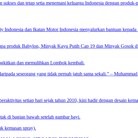
n sukses dan tetap setia menemani keluarga Indonesia dengan produk
 Indonesia dan Ikatan Motor Indonesia menyalurkan bantuan kepad
upa produk Babylon, Minyak Kayu Putih Cap 19 dan Minyak Gosok di
angkitkan dan memulihkan Lombok kembali.
 daripada seseorang yang tidak pernah jatuh sama sekali.” – Muhammad
raktivitas setiap hari sejak tahun 2010, kini hadir dengan desain kem
etak di bagian bawah setelah gambar bayi.
tuk kemasan spray).