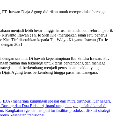
t, PT. Irawan Djaja Agung didirikan untuk memproduksi berbagai
sahaan menjadi lebih besar hingga harus memindahkan seluruh pabrik
 Kisyanto Irawan (Tn. Ie Sien Kie) merupakan salah satu penerus
Ie Kim Tie’ diserahkan kepada Tn. Widyo Kisyanto Irawan (Tn. Ie
i dengan 2021.
ai dengan saat ini. Di bawah kepemimpinan Ibu Sandra Irawan, PT.
bangan zaman dan teknologi untuk terus berkembang dan menjaga
 strategis untuk berkembang menjadi perusahaan maklon yang
wan Djaja Agung terus berkembang hingga pasar mancanegara.
IDA) menerima kunjungan spesial dari mitra distribusi luar negeri,
 Burung dan Dua Bidadari, brand unggulan yang telah dikenal di
Rangkaian agenda meliputi tur fasilitas produksi, diskusi strategi
oduk kesehatan tradisional.