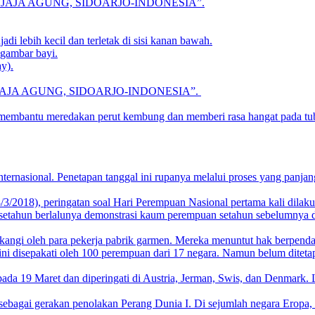
RAWAN DJAJA AGUNG, SIDOARJO-INDONESIA”.
di lebih kecil dan terletak di sisi kanan bawah.
 gambar bayi.
y).
WAN DJAJA AGUNG, SIDOARJO-INDONESIA”.
 membantu meredakan perut kembung dan memberi rasa hangat pada tu
nternasional. Penetapan tanggal ini rupanya melalui proses yang panjang
8/3/2018), peringatan soal Hari Perempuan Nasional pertama kali dila
gati setahun berlalunya demonstrasi kaum perempuan setahun sebelumny
angi oleh para pekerja pabrik garmen. Mereka menuntut hak berpendapat
disepakati oleh 100 perempuan dari 17 negara. Namun belum ditetapka
ada 19 Maret dan diperingati di Austria, Jerman, Swis, dan Denmark. Le
sebagai gerakan penolakan Perang Dunia I. Di sejumlah negara Eropa,