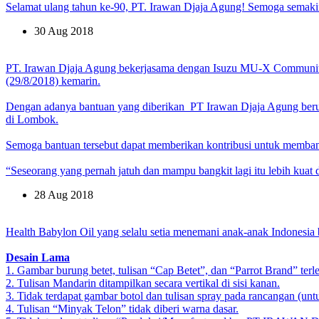
Selamat ulang tahun ke-90, PT. Irawan Djaja Agung! Semoga semaki
30 Aug 2018
PT. Irawan Djaja Agung bekerjasama dengan Isuzu MU-X Community
(29/8/2018) kemarin.
Dengan adanya bantuan yang diberikan PT Irawan Djaja Agung ber
di Lombok.
Semoga bantuan tersebut dapat memberikan kontribusi untuk memb
“Seseorang yang pernah jatuh dan mampu bangkit lagi itu lebih kuat
28 Aug 2018
Health Babylon Oil yang selalu setia menemani anak-anak Indonesia be
Desain Lama
1. Gambar burung betet, tulisan “Cap Betet”, dan “Parrot Brand” terl
2. Tulisan Mandarin ditampilkan secara vertikal di sisi kanan.
3. Tidak terdapat gambar botol dan tulisan spray pada rancangan (un
4. Tulisan “Minyak Telon” tidak diberi warna dasar.