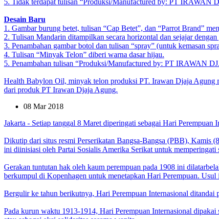
5. Tidak terdapat tulisan “Produksi/Manufactured by: PT I
Desain Baru
1. Gambar burung betet, tulisan “Cap Betet”, dan “Parrot Brand” menja
2. Tulisan Mandarin ditampilkan secara horizontal dan sejajar dengan
3. Penambahan gambar botol dan tulisan “spray” (untuk kemasan spra
4. Tulisan “Minyak Telon” diberi warna dasar hijau.
5. Penambahan tulisan “Produksi/Manufactured by: PT IRA
Health Babylon Oil, minyak telon produksi PT. Irawan Djaja Agung
dari produk PT Irawan Djaja Agung.
08 Mar 2018
Jakarta - Setiap tanggal 8 Maret diperingati sebagai Hari Perempuan I
Dikutip dari situs resmi Perserikatan Bangsa-Bangsa (PBB), Kamis (
ini diinisiasi oleh Partai Sosialis Amerika Serikat untuk memperin
Gerakan tuntutan hak oleh kaum perempuan pada 1908 ini dilatarbelak
berkumpul di Kopenhagen untuk menetapkan Hari Perempuan. Usul ini 
Bergulir ke tahun berikutnya, Hari Perempuan Internasional ditandai p
Pada kurun waktu 1913-1914, Hari Perempuan Internasional dipakai 