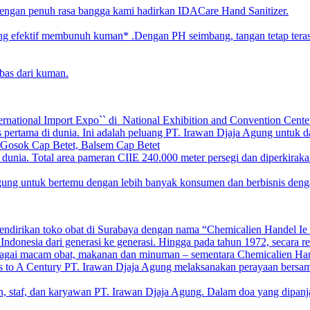
engan penuh rasa bangga kami hadirkan IDACare Hand Sanitizer.
ang efektif membunuh kuman* .Dengan PH seimbang, tangan tetap tera
bas dari kuman.
ternational Import Expo`` di National Exhibition and Convention Cen
 pertama di dunia. Ini adalah peluang PT. Irawan Djaja Agung untuk d
 Gosok Cap Betet, Balsem Cap Betet
 dunia. Total area pameran CIIE 240.000 meter persegi dan diperkirakan
g untuk bertemu dengan lebih banyak konsumen dan berbisnis dengan di
endirikan toko obat di Surabaya dengan nama “Chemicalien Handel Ie K
donesia dari generasi ke generasi. Hingga pada tahun 1972, secara r
agai macam obat, makanan dan minuman – sementara Chemicalien Hand
to A Century PT. Irawan Djaja Agung melaksanakan perayaan bersama 
n, staf, dan karyawan PT. Irawan Djaja Agung. Dalam doa yang dipan