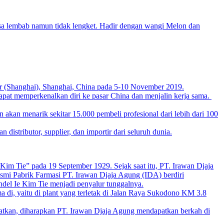
sa lembab namun tidak lengket. Hadir dengan wangi Melon dan
ter (Shanghai), Shanghai, China pada 5-10 November 2019.
apat memperkenalkan diri ke pasar China dan menjalin kerja sama.
 akan menarik sekitar 15.000 pembeli profesional dari lebih dari 100
stributor, supplier, dan importir dari seluruh dunia.
im Tie” pada 19 September 1929. Sejak saat itu, PT. Irawan Djaja
esmi Pabrik Farmasi PT. Irawan Djaja Agung (IDA) berdiri
el Ie Kim Tie menjadi penyalur tunggalnya.
di, yaitu di plant yang terletak di Jalan Raya Sukodono KM 3.8
jatkan, diharapkan PT. Irawan Djaja Agung mendapatkan berkah di