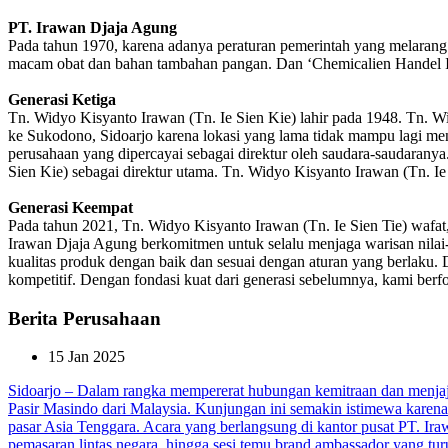
PT. Irawan Djaja Agung
Pada tahun 1970, karena adanya peraturan pemerintah yang melarang
macam obat dan bahan tambahan pangan. Dan ‘Chemicalien Handel Ie 
Generasi Ketiga
Tn. Widyo Kisyanto Irawan (Tn. Ie Sien Kie) lahir pada 1948. Tn. 
ke Sukodono, Sidoarjo karena lokasi yang lama tidak mampu lagi me
perusahaan yang dipercayai sebagai direktur oleh saudara-saudarany
Sien Kie) sebagai direktur utama. Tn. Widyo Kisyanto Irawan (Tn. 
Generasi Keempat
Pada tahun 2021, Tn. Widyo Kisyanto Irawan (Tn. Ie Sien Tie) wafat
Irawan Djaja Agung berkomitmen untuk selalu menjaga warisan nilai
kualitas produk dengan baik dan sesuai dengan aturan yang berlaku
kompetitif. Dengan fondasi kuat dari generasi sebelumnya, kami ber
Berita Perusahaan
15 Jan 2025
Sidoarjo – Dalam rangka mempererat hubungan kemitraan dan menjajaki
Pasir Masindo dari Malaysia. Kunjungan ini semakin istimewa karen
pasar Asia Tenggara.
Acara yang berlangsung di kantor pusat PT. Iraw
pemasaran lintas negara, hingga sesi temu brand ambassador yang tur