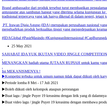
Brand ambassador dari produk tersebut turut membagikan pengal
antusiasme atas sambutan hangat yang diterima selama kunjungan ke
tradisional terpercaya yang tak hanya dikenal di dalam negeri, tetapi 
PT. Irawan Djaja Agung (IDA) merupakan perusahaan nasional yang be
menghadirkan produk berkualitas tinggi yang mengedepankan keaman
#IDAGlobal #PasirMasindo #KunjunganInternasional #CapBurungda
25 May 2021
SAHABAT IDA YUK IKUTAN VIDEO JINGLE COMPETITIO
.
MENANGKAN hadiah utama JUTAAN RUPIAH untuk kamu yang p
.
Ini MEKANISMENYA !
▶️Kompetisi terbuka untuk umum namun tidak dapat diikuti oleh ka
▶️Periode lomba 8 Mei - 17 Juli 2021
▶️Boleh diikuti oleh kelompok ataupun perorangan
▶️Buat lagu / jingle Puyer 19 kreasimu dengan lirik yang di dalamnya
▶️Buat video lagu / jingle Puyer 19 kreasimu dengan membawa produ