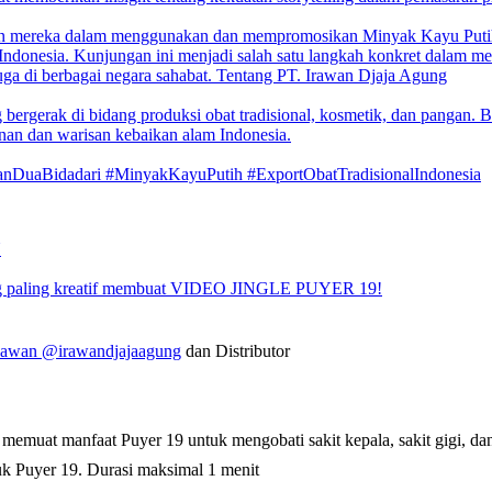
aman mereka dalam menggunakan dan mempromosikan Minyak Kayu Put
 Indonesia.
Kunjungan ini menjadi salah satu langkah konkret dalam m
juga di berbagai negara sahabat.
Tentang PT. Irawan Djaja Agung
rgerak di bidang produksi obat tradisional, kosmetik, dan pangan. Be
an dan warisan kebaikan alam Indonesia.
nDuaBidadari #MinyakKayuPutih #ExportObatTradisionalIndonesia
N
aling kreatif membuat VIDEO JINGLE PUYER 19!
ryawan
@irawandjajaagung
dan Distributor
 memuat manfaat Puyer 19 untuk mengobati sakit kepala, sakit gigi, da
k Puyer 19. Durasi maksimal 1 menit