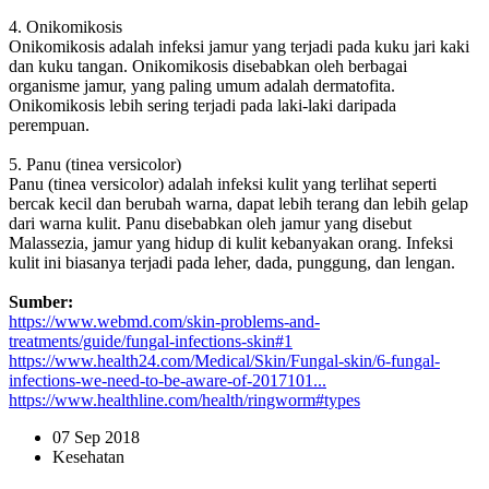
4. Onikomikosis
Onikomikosis adalah infeksi jamur yang terjadi pada kuku jari kaki
dan kuku tangan. Onikomikosis disebabkan oleh berbagai
organisme jamur, yang paling umum adalah dermatofita.
Onikomikosis lebih sering terjadi pada laki-laki daripada
perempuan.
5. Panu (tinea versicolor)
Panu (tinea versicolor) adalah infeksi kulit yang terlihat seperti
bercak kecil dan berubah warna, dapat lebih terang dan lebih gelap
dari warna kulit. Panu disebabkan oleh jamur yang disebut
Malassezia, jamur yang hidup di kulit kebanyakan orang. Infeksi
kulit ini biasanya terjadi pada leher, dada, punggung, dan lengan.
Sumber:
https://www.webmd.com/skin-problems-and-
treatments/guide/fungal-infections-skin#1
https://www.health24.com/Medical/Skin/Fungal-skin/6-fungal-
infections-we-need-to-be-aware-of-2017101...
https://www.healthline.com/health/ringworm#types
07 Sep 2018
Kesehatan