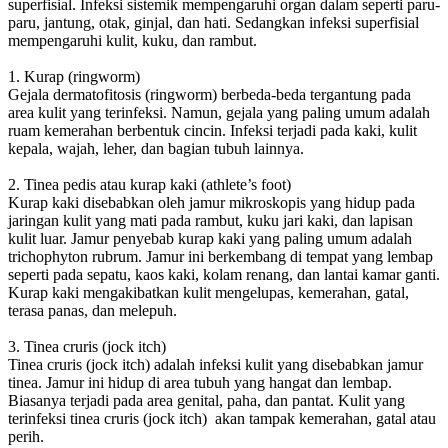
superfisial. Infeksi sistemik mempengaruhi organ dalam seperti paru-
paru, jantung, otak, ginjal, dan hati. Sedangkan infeksi superfisial
mempengaruhi kulit, kuku, dan rambut.
1. Kurap (ringworm)
Gejala dermatofitosis (ringworm) berbeda-beda tergantung pada
area kulit yang terinfeksi. Namun, gejala yang paling umum adalah
ruam kemerahan berbentuk cincin. Infeksi terjadi pada kaki, kulit
kepala, wajah, leher, dan bagian tubuh lainnya.
2. Tinea pedis atau kurap kaki (athlete’s foot)
Kurap kaki disebabkan oleh jamur mikroskopis yang hidup pada
jaringan kulit yang mati pada rambut, kuku jari kaki, dan lapisan
kulit luar. Jamur penyebab kurap kaki yang paling umum adalah
trichophyton rubrum. Jamur ini berkembang di tempat yang lembap
seperti pada sepatu, kaos kaki, kolam renang, dan lantai kamar ganti.
Kurap kaki mengakibatkan kulit mengelupas, kemerahan, gatal,
terasa panas, dan melepuh.
3. Tinea cruris (jock itch)
Tinea cruris (jock itch) adalah infeksi kulit yang disebabkan jamur
tinea. Jamur ini hidup di area tubuh yang hangat dan lembap.
Biasanya terjadi pada area genital, paha, dan pantat. Kulit yang
terinfeksi tinea cruris (jock itch) akan tampak kemerahan, gatal atau
perih.