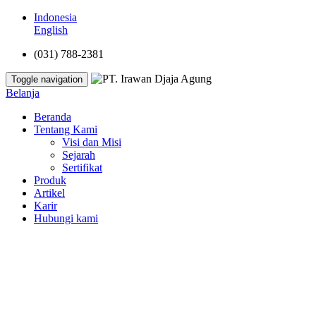
Indonesia
English
(031) 788-2381
Toggle navigation
Belanja
Beranda
Tentang Kami
Visi dan Misi
Sejarah
Sertifikat
Produk
Artikel
Karir
Hubungi kami