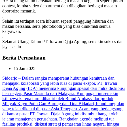
Acara ulang tahun berisikan berbagai macam kegiatan seperti photo
contest, lomba video department dan dibagikan berbagai macam
doorprize menarik.
.
Selain itu terdapat acara hiburan seperti panggung hiburan dan
makan bersama, serta photobooth yang bisa dinikmati semua
karyawan.
.
Selamat Ulang Tahun PT. Irawan Djaja Agung, semakin sukses dan
jaya selalu
Berita Perusahaan
15 Jan 2025
Sidoarjo – Dalam rangka mempererat hubungan kemitraan dan
menjajaki kolaborasi yang lebih luas di pasar ekspor, PT. Irawan
Djaja Agung (IDA) menerima kunjungan spesial dari mitra distribusi
luar negeri, Pasir Masindo dari Malaysia. Kunjungan ini semakin
istimewa karena turut dihadiri oleh Brand Ambassador produk
Minyak Kayu Putih Cap Burung dan Dua Bidadari, brand unggulan
yang telah dikenal di pasar Asia Tenggara.
Acara yang berlangsung
di kantor pusat PT. Irawan Djaja Agung ini disambut hangat oleh
jajaran manajemen perusahaan. Rangkaian agenda meliputi tur
fasilitas produksi, diskusi strategi pemasaran lintas negara, hingga