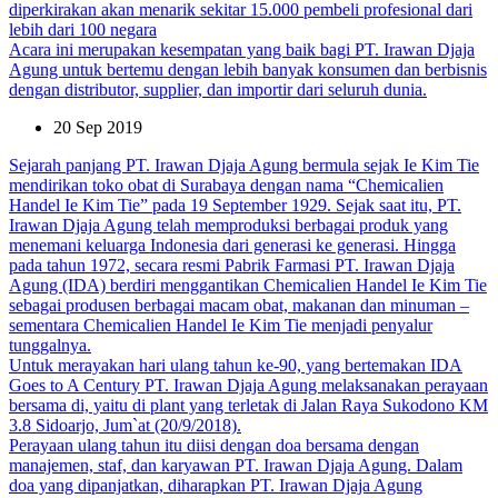
diperkirakan akan menarik sekitar 15.000 pembeli profesional dari
lebih dari 100 negara
Acara ini merupakan kesempatan yang baik bagi PT. Irawan Djaja
Agung untuk bertemu dengan lebih banyak konsumen dan berbisnis
dengan distributor, supplier, dan importir dari seluruh dunia.
20 Sep 2019
Sejarah panjang PT. Irawan Djaja Agung bermula sejak Ie Kim Tie
mendirikan toko obat di Surabaya dengan nama “Chemicalien
Handel Ie Kim Tie” pada 19 September 1929. Sejak saat itu, PT.
Irawan Djaja Agung telah memproduksi berbagai produk yang
menemani keluarga Indonesia dari generasi ke generasi. Hingga
pada tahun 1972, secara resmi Pabrik Farmasi PT. Irawan Djaja
Agung (IDA) berdiri menggantikan Chemicalien Handel Ie Kim Tie
sebagai produsen berbagai macam obat, makanan dan minuman –
sementara Chemicalien Handel Ie Kim Tie menjadi penyalur
tunggalnya.
Untuk merayakan hari ulang tahun ke-90, yang bertemakan IDA
Goes to A Century PT. Irawan Djaja Agung melaksanakan perayaan
bersama di, yaitu di plant yang terletak di Jalan Raya Sukodono KM
3.8 Sidoarjo, Jum`at (20/9/2018).
Perayaan ulang tahun itu diisi dengan doa bersama dengan
manajemen, staf, dan karyawan PT. Irawan Djaja Agung. Dalam
doa yang dipanjatkan, diharapkan PT. Irawan Djaja Agung