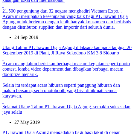
kalangan lokal dan Internasional.
.
21.500 pengunjung dari 32 negara menghadiri Vietnam Expo. .
Acara ini merupakan kesempatan yang baik bagi PT. Irawan Djaja
Agung untuk bertemu dengan lebih banyak konsumen dan berbisnis
dengan distributor, supplier, dan importir dari seluruh dunia.
24 Sep 2019
Ulang Tahun PT. Irawan Djaja Agung dilaksanakan pada tanggal 20
September 2019 di Plant, Jl Raya Sukodono KM 3.8 Sidoarjo
.
Acara ulang tahun berisikan berbagai macam kegiatan seperti photo
contest, lomba video department dan dibagikan berbagai macam
doorprize menarik.
.
Selain itu terdapat acara hiburan seperti panggung hiburan dan
makan bersama, serta photobooth yang bisa dinikmati semua
karyawan.
.
Selamat Ulang Tahun PT. Irawan Djaja Agung, semakin sukses dan
jaya selalu
27 May 2019
PT. Irawan Djaja Agung mengadakan bagi-bagi takjil di depan