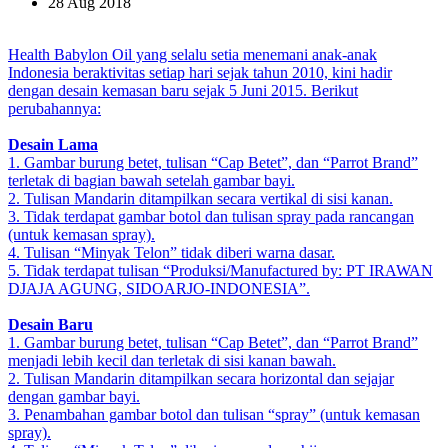
28 Aug 2018
Health Babylon Oil yang selalu setia menemani anak-anak
Indonesia beraktivitas setiap hari sejak tahun 2010, kini hadir
dengan desain kemasan baru sejak 5 Juni 2015. Berikut
perubahannya:
Desain Lama
1. Gambar burung betet, tulisan “Cap Betet”, dan “Parrot Brand”
terletak di bagian bawah setelah gambar bayi.
2. Tulisan Mandarin ditampilkan secara vertikal di sisi kanan.
3. Tidak terdapat gambar botol dan tulisan spray pada rancangan
(untuk kemasan spray).
4. Tulisan “Minyak Telon” tidak diberi warna dasar.
5. Tidak terdapat tulisan “Produksi/Manufactured by: PT IRAWAN
DJAJA AGUNG, SIDOARJO-INDONESIA”.
Desain Baru
1. Gambar burung betet, tulisan “Cap Betet”, dan “Parrot Brand”
menjadi lebih kecil dan terletak di sisi kanan bawah.
2. Tulisan Mandarin ditampilkan secara horizontal dan sejajar
dengan gambar bayi.
3. Penambahan gambar botol dan tulisan “spray” (untuk kemasan
spray).