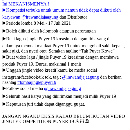
Ini MEKANISMENYA !
▶️Kompetisi terbuka untuk umum namun tidak dapat diikuti oleh
karyawan
@irawandjajaagung
dan Distributor
▶️Periode lomba 8 Mei - 17 Juli 2021
▶️Boleh diikuti oleh kelompok ataupun perorangan
▶️Buat lagu / jingle Puyer 19 kreasimu dengan lirik yang di
dalamnya memuat manfaat Puyer 19 untuk mengobati sakit kepala,
sakit gigi, dan nyeri otot. Sertakan tagline “Tak Puyer Kowe”
▶️Buat video lagu / jingle Puyer 19 kreasimu dengan membawa
produk Puyer 19. Durasi maksimal 1 menit
▶️Unggah jingle video kreatif kamu ke media social
instagram/facebook/tik tok, tag :
@irawandjajaagung
dan berikan
hashtag
#lombajinglepuyer19
▶️Follow social media
@irawandjajaagung
▶️Seluruh hasil karya yang dikirimkan menjadi milik Puyer 19
▶️Keputusan juri tidak dapat diganggu gugat.
.
JANGAN NGAKU EKSIS KALAU BELUM IKUTAN VIDEO
JINGLE COMPETITION PUYER 19 💪🏻😂
.