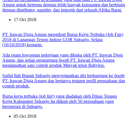
Agung untuk bertemu dengan lebih banyak konsumen dan berbisnis
dengan distributor, supplier, dan importir dari seluruh Afrika Barat.
17 Oct 2018
PT. Irawan Djaja Agung mengikuti Bursa Kerja Terbuka (Job Fair)
2018 di Lapangan Tennis Indoor GOR Sidoarjo, Selasa
(16/10/2018) kemarin.
Ada enam lowongan pekerjaan yang dibuka oleh PT. Irawan Djaja
Agung, dan setiap pengunjung
booth
PT. Irawan Djaja Agung
mendapatkan satu contoh produk Minyak telon Babylon.
Saiful Ilah Bupati Sidoarjo menyempatkan diri berkunjung ke
booth
PT. Irawan Djaja Agung dan bertanya tentang profil perusahaan dan
contoh produk.
Bursa kerja terbuka (
job fair
) yang diadakan oleh Dinas Tenaga
Kerja Kabupaten Sidoarjo itu diikuti oleh 50 perusahaan yang
beroperasi di Sidoarjo.
05 Oct 2018