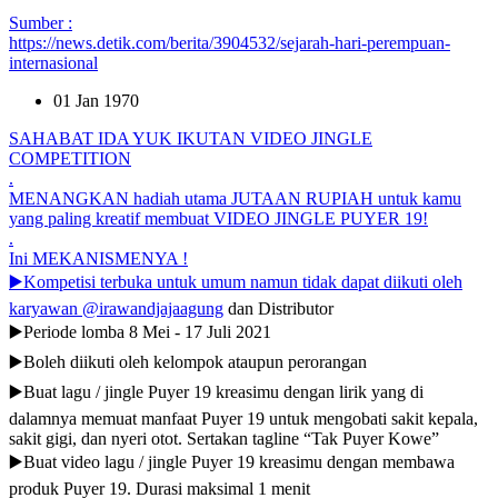
Sumber :
https://news.detik.com/berita/3904532/sejarah-hari-perempuan-
internasional
01 Jan 1970
SAHABAT IDA YUK IKUTAN VIDEO JINGLE
COMPETITION
.
MENANGKAN hadiah utama JUTAAN RUPIAH untuk kamu
yang paling kreatif membuat VIDEO JINGLE PUYER 19!
.
Ini MEKANISMENYA !
▶️Kompetisi terbuka untuk umum namun tidak dapat diikuti oleh
karyawan
@irawandjajaagung
dan Distributor
▶️Periode lomba 8 Mei - 17 Juli 2021
▶️Boleh diikuti oleh kelompok ataupun perorangan
▶️Buat lagu / jingle Puyer 19 kreasimu dengan lirik yang di
dalamnya memuat manfaat Puyer 19 untuk mengobati sakit kepala,
sakit gigi, dan nyeri otot. Sertakan tagline “Tak Puyer Kowe”
▶️Buat video lagu / jingle Puyer 19 kreasimu dengan membawa
produk Puyer 19. Durasi maksimal 1 menit