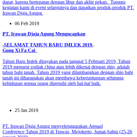
dapat, karena bertepatan dengan libur dan akhir pekan. Tunggu
kegiatan kami di event selanjutnya dan dapatkan produk-produk PT.
Irawan Djaja Agung.
06 Feb 2019
PT. Irawan Djaja Agung Mengucapkan
-SELAMAT TAHUN BARU IMLEK 2019-
Gong Xi Fa Cai
Tahun Baru Imlek dirayakan pada tanggal 5 Februari 2019, Tahun
2019 menurut zodiak china atau lebih dikenal dengan shio, adalah
tahun babi tanah.
Tahun 2019 yang dilambangkan dengan shio babi
tanah ini diharapakan akan membawa keberuntungan sehingga
kehidupan semua orang dipenuhi oleh hal-hal baik.
25 Jan 2019
PT. Irawan Djaja Agung menyelenggarakan
Annual
Conference
Tahun 2019 di Trawas, Mojokerto, Jumat-Sabtu (25-26