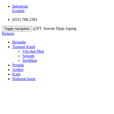
Indonesia
English
(031) 788-2381
Toggle navigation
Belanja
Beranda
Tentang Kami
Visi dan Misi
Sejarah
Sertifikat
Produk
Artikel
Karir
Hubungi kami