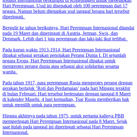
sosialis internasional berkumpul di Kopenhagen untuk menetapkan
Hari Perempuan. Usul ini disepakati oleh 100 perempuan dari 17
negara. Namun belum ditetapkan soal tanggal berapa hari tersebut
diperingati.
Bergulir ke tahun berikutnya, Hari Perempuan Internasional ditandai
pada 19 Maret dan diperingati di Austria, Jerman, Swis, dan
Denmark. Lebih dari 1 juta perempuan dan laki-laki ikut terlibat.
Pada kurun waktu 1913-1914, Hari Perempuan Internasional
dipakai sebagai gerakan penolakan Perang Dunia I. Di sejumlah
negara Eropa, Hari Perempuan Internasional dipakai untuk
memprotes perang dunia atau sebagai aksi solidaritas sesama
wanita.
Pada tahun 1917, para perempuan Rusia memprotes perang dengan
gerakan bertajuk ‘Roti dan Perdamaian’ pada hari Minggu terakhir
di bulan Februari. Hari tersebut bertepatan dengan tanggal 8 Maret
di kalender Masehi. 4 hari kemudian, Tsar Rusia memberikan hak
untuk memilih untuk para perempuan.
Hingga akhirnya pada tahun 1975, untuk pertama kalinya PBB
memperingati Hari Perempuan Internasional pada 8 Maret. Sejak
saat itulah pada tanggal ini diperingati sebagai Hari Perempuan
Internasional.