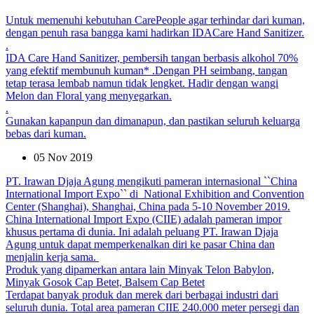
Untuk memenuhi kebutuhan CarePeople agar terhindar dari kuman,
dengan penuh rasa bangga kami hadirkan IDACare Hand Sanitizer.
.
IDA Care Hand Sanitizer, pembersih tangan berbasis alkohol 70%
yang efektif membunuh kuman* .Dengan PH seimbang, tangan
tetap terasa lembab namun tidak lengket. Hadir dengan wangi
Melon dan Floral yang menyegarkan.
.
Gunakan kapanpun dan dimanapun, dan pastikan seluruh keluarga
bebas dari kuman.
05 Nov 2019
PT. Irawan Djaja Agung mengikuti pameran internasional ``China
International Import Expo`` di National Exhibition and Convention
Center (Shanghai), Shanghai, China pada 5-10 November 2019.
China International Import Expo (CIIE) adalah pameran impor
khusus pertama di dunia. Ini adalah peluang PT. Irawan Djaja
Agung untuk dapat memperkenalkan diri ke pasar China dan
menjalin kerja sama.
Produk yang dipamerkan antara lain Minyak Telon Babylon,
Minyak Gosok Cap Betet, Balsem Cap Betet
Terdapat banyak produk dan merek dari berbagai industri dari
seluruh dunia. Total area pameran CIIE 240.000 meter persegi dan