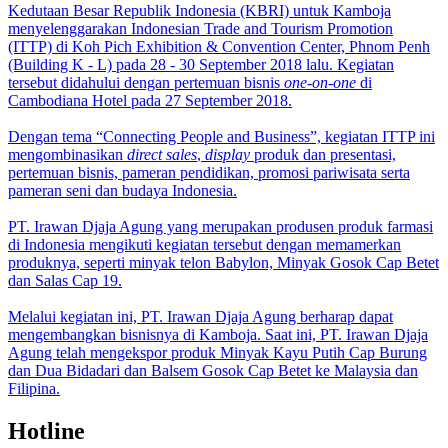
Kedutaan Besar Republik Indonesia (KBRI) untuk Kamboja
menyelenggarakan Indonesian Trade and Tourism Promotion
(ITTP) di Koh Pich Exhibition & Convention Center, Phnom Penh
(Building K - L) pada 28 - 30 September 2018 lalu. Kegiatan
tersebut didahului dengan pertemuan bisnis
one-on-one
di
Cambodiana Hotel pada 27 September 2018.
Dengan tema “Connecting People and Business”, kegiatan ITTP ini
mengombinasikan
direct sales
,
display
produk dan presentasi,
pertemuan bisnis, pameran pendidikan, promosi pariwisata serta
pameran seni dan budaya Indonesia.
PT. Irawan Djaja Agung yang merupakan produsen produk farmasi
di Indonesia mengikuti kegiatan tersebut dengan memamerkan
produknya, seperti minyak telon Babylon, Minyak Gosok Cap Betet
dan Salas Cap 19.
Melalui kegiatan ini, PT. Irawan Djaja Agung berharap dapat
mengembangkan bisnisnya di Kamboja. Saat ini, PT. Irawan Djaja
Agung telah mengekspor produk Minyak Kayu Putih Cap Burung
dan Dua Bidadari dan Balsem Gosok Cap Betet ke Malaysia dan
Filipina.
Hotline