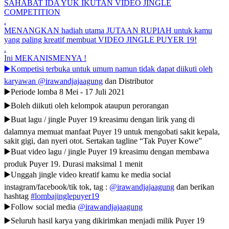
SAHABAT IDA YUK IKUTAN VIDEO JINGLE
COMPETITION
.
MENANGKAN hadiah utama JUTAAN RUPIAH untuk kamu
yang paling kreatif membuat VIDEO JINGLE PUYER 19!
.
Ini MEKANISMENYA !
▶️Kompetisi terbuka untuk umum namun tidak dapat diikuti oleh
karyawan
@irawandjajaagung
dan Distributor
▶️Periode lomba 8 Mei - 17 Juli 2021
▶️Boleh diikuti oleh kelompok ataupun perorangan
▶️Buat lagu / jingle Puyer 19 kreasimu dengan lirik yang di
dalamnya memuat manfaat Puyer 19 untuk mengobati sakit kepala,
sakit gigi, dan nyeri otot. Sertakan tagline “Tak Puyer Kowe”
▶️Buat video lagu / jingle Puyer 19 kreasimu dengan membawa
produk Puyer 19. Durasi maksimal 1 menit
▶️Unggah jingle video kreatif kamu ke media social
instagram/facebook/tik tok, tag :
@irawandjajaagung
dan berikan
hashtag
#lombajinglepuyer19
▶️Follow social media
@irawandjajaagung
▶️Seluruh hasil karya yang dikirimkan menjadi milik Puyer 19