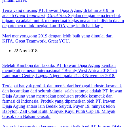
januari 2019).
Tema yang diusung PT. Irawan Djaja Agung di tahun 2019 ini
adalah
Great Teamwork, Great You
. Sejalan dengan tema tersebut,
tujuannya adalah untuk memperkuat kerjasama antar individu dalam
departemen untuk menjadikan IDA yang lebih baik lagi.
Mari menyongsong 2019 dengan lebih baik yang dimulai dari
KITA. Great Teamwork, Great YOU.
22 Nov 2018
Setelah Kamboja dan Jakarta, PT. Irawan Djaja Agung kembali
mengikuti pameran internasional ``Beauty West Africa 2018`` di
Landmark Centre, Lagos, Nigeria pada 21-23 November 2018.
Terdapat banyak produk dan merek dari berbagai industri kosmetik
dan kecantikan dari seluruh dunia, salah satunya adalah PT. Irawan
Djaja Agung yang merupakan produsen produk kosmetik dan
farmasi di Indonesia. Produk yang dipamerkan oleh PT. Irawan
Djaja Agung antara lain Bedak Salycil, Puyer 19, minyak telon
Babylon, Zalf Obat Kulit, Minyak Kayu Putih Cap 19, Minyak
Gosok dan Balsam Gosok.
Acara ini merupakan kesempatan yang baik bagi PT. Irawan Djaja