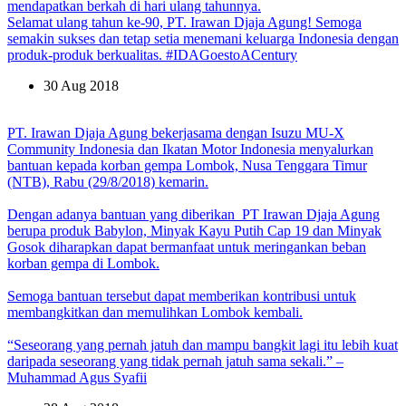
mendapatkan berkah di hari ulang tahunnya.
Selamat ulang tahun ke-90, PT. Irawan Djaja Agung! Semoga
semakin sukses dan tetap setia menemani keluarga Indonesia dengan
produk-produk berkualitas. #IDAGoestoACentury
30 Aug 2018
PT. Irawan Djaja Agung bekerjasama dengan Isuzu MU-X
Community Indonesia dan Ikatan Motor Indonesia menyalurkan
bantuan kepada korban gempa Lombok, Nusa Tenggara Timur
(NTB), Rabu (29/8/2018) kemarin.
Dengan adanya bantuan yang diberikan PT Irawan Djaja Agung
berupa produk Babylon, Minyak Kayu Putih Cap 19 dan Minyak
Gosok diharapkan dapat bermanfaat untuk meringankan beban
korban gempa di Lombok.
Semoga bantuan tersebut dapat memberikan kontribusi untuk
membangkitkan dan memulihkan Lombok kembali.
“Seseorang yang pernah jatuh dan mampu bangkit lagi itu lebih kuat
daripada seseorang yang tidak pernah jatuh sama sekali.” –
Muhammad Agus Syafii