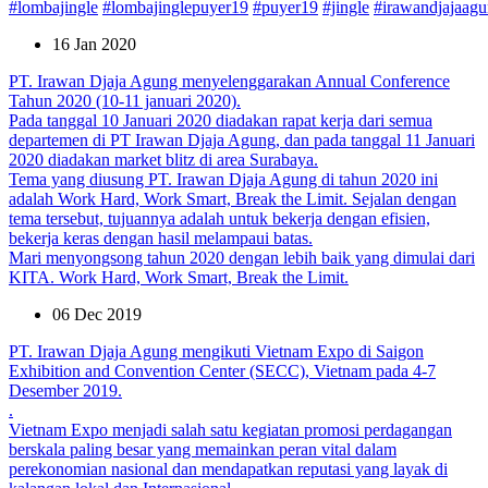
#lombajingle
#lombajinglepuyer19
#puyer19
#jingle
#irawandjajaag
16 Jan 2020
PT. Irawan Djaja Agung menyelenggarakan Annual Conference
Tahun 2020 (10-11 januari 2020).
Pada tanggal 10 Januari 2020 diadakan rapat kerja dari semua
departemen di PT Irawan Djaja Agung, dan pada tanggal 11 Januari
2020 diadakan market blitz di area Surabaya.
Tema yang diusung PT. Irawan Djaja Agung di tahun 2020 ini
adalah Work Hard, Work Smart, Break the Limit. Sejalan dengan
tema tersebut, tujuannya adalah untuk bekerja dengan efisien,
bekerja keras dengan hasil melampaui batas.
Mari menyongsong tahun 2020 dengan lebih baik yang dimulai dari
KITA. Work Hard, Work Smart, Break the Limit.
06 Dec 2019
PT. Irawan Djaja Agung mengikuti Vietnam Expo di Saigon
Exhibition and Convention Center (SECC), Vietnam pada 4-7
Desember 2019.
.
Vietnam Expo menjadi salah satu kegiatan promosi perdagangan
berskala paling besar yang memainkan peran vital dalam
perekonomian nasional dan mendapatkan reputasi yang layak di