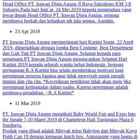
Head Office PT. Irawan Djaja Agung Jl Raya Sukodono KM 3,8
Sidoarjo.Pada hari Jum`at, 24 Mei 2019 kepeda pengendara yang
lewat depan Head Office PT. Irawan Djaja Agung, semoga
membawa berkah dan kebaikan utk kita semua. Aamiiin.
23 Apr 2019
PT Irawan Djaja Agung memperingati hari Kartini Senin, 22 April
2019, dimeriahkan dengan lomba Best Costume, Best Department
dan Guk Yuk PT Irawan Djaja Agung. Selamat kepada para
pemenang.PT Irawan Djaja Agung mengucapkan Selamat Hari
Kartini 2019 kepada seluruh wanita hebat Indonesia. Semoga
perjuangan R.A Kartini bisa selalu memberikan motivasi bagi
perempuan penerus bangsa agar tidak menyerah untuk meraih
impian dan cita cita. *Kecerdasan pemikiran tidak akan maju jika
perempuan ketinggalan dalam usaha. Karena perempuan adalah
pembawa peradaban. ~R.A Kartini*
11 Mar 2019
PT. Irawan Djaja Agung mengikuti Baby World Fair and Expo Into
the Jungle 7-10 Maret 2019 di Chameleon Hall Tunjungan Plaza 6
Surabaya.
Produk yang dijual adalah Minyak telon Babylon dan Minyak Kayu
Putih Cap 19 dengan kemasan lunch box. Antusiasme yang bagus di