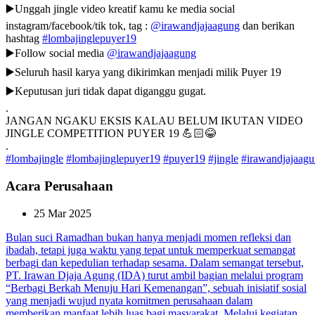
▶️Unggah jingle video kreatif kamu ke media social
instagram/facebook/tik tok, tag :
@irawandjajaagung
dan berikan
hashtag
#lombajinglepuyer19
▶️Follow social media
@irawandjajaagung
▶️Seluruh hasil karya yang dikirimkan menjadi milik Puyer 19
▶️Keputusan juri tidak dapat diganggu gugat.
.
JANGAN NGAKU EKSIS KALAU BELUM IKUTAN VIDEO
JINGLE COMPETITION PUYER 19 💪🏻😂
.
#lombajingle
#lombajinglepuyer19
#puyer19
#jingle
#irawandjajaag
Acara Perusahaan
25 Mar 2025
Bulan suci Ramadhan bukan hanya menjadi momen refleksi dan
ibadah, tetapi juga waktu yang tepat untuk memperkuat semangat
berbagi dan kepedulian terhadap sesama. Dalam semangat tersebut,
PT. Irawan Djaja Agung (IDA) turut ambil bagian melalui program
“Berbagi Berkah Menuju Hari Kemenangan”, sebuah inisiatif sosial
yang menjadi wujud nyata komitmen perusahaan dalam
memberikan manfaat lebih luas bagi masyarakat.
Melalui kegiatan