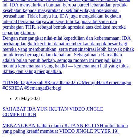
ini, IDA menyalurkan bantuan berupa parcel lebarandan produk
kesehatan kepada masyarakat di sekitar wilayah operasional
perusahaan. Tidak hanya itu, IDA juga mengadakan kegiatan
internal bersama karyawan seperti buka puasa bersama dan
pembagian THR, sebagai bentuk apresiasi atas dedikasi mereka
sepanjang tahun.
Dengan mengangkat nilai-nilai kepedulian dan kebersamaan, IDA
berharap langkah kecil ini dapat memberikan dampak besar bagi
mereka yang membutuhkan, serta menginspirasi lebih banyak pihak
untuk terus berbagi dalam kebaikan. Sebagaimana Ramadhan
adalah bulan penuh berkah, semoga momen ini menjadi jalan
menuju kemenangan yang hakiki — kemenangan hati yang tulus,
ikhlas, dan saling menguatkan.
#IDABerbagiBerkah #Ramadhan2025 #MenujuHariKemenangan
#CSRIDA #SemangatBerbagi
25 May 2021
SAHABAT IDA YUK IKUTAN VIDEO JINGLE
COMPETITION
.
MENANGKAN hadiah utama JUTAAN RUPIAH untuk kamu
yang paling kreatif membuat VIDEO JINGLE PUYER 19!
.