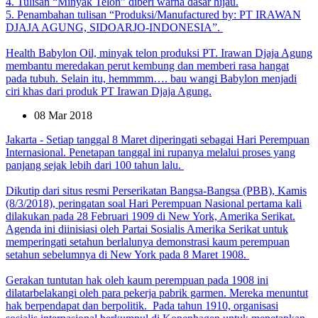
4. Tulisan “Minyak Telon” diberi warna dasar hijau.
5. Penambahan tulisan “Produksi/Manufactured by: PT IRAWAN
DJAJA AGUNG, SIDOARJO-INDONESIA”.
Health Babylon Oil, minyak telon produksi PT. Irawan Djaja Agung
membantu meredakan perut kembung dan memberi rasa hangat
pada tubuh. Selain itu, hemmmm…. bau wangi Babylon menjadi
ciri khas dari produk PT Irawan Djaja Agung.
08 Mar 2018
Jakarta - Setiap tanggal 8 Maret diperingati sebagai Hari Perempuan
Internasional. Penetapan tanggal ini rupanya melalui proses yang
panjang sejak lebih dari 100 tahun lalu.
Dikutip dari situs resmi Perserikatan Bangsa-Bangsa (PBB), Kamis
(8/3/2018), peringatan soal Hari Perempuan Nasional pertama kali
dilakukan pada 28 Februari 1909 di New York, Amerika Serikat.
Agenda ini diinisiasi oleh Partai Sosialis Amerika Serikat untuk
memperingati setahun berlalunya demonstrasi kaum perempuan
setahun sebelumnya di New York pada 8 Maret 1908.
Gerakan tuntutan hak oleh kaum perempuan pada 1908 ini
dilatarbelakangi oleh para pekerja pabrik garmen. Mereka menuntut
hak berpendapat dan berpolitik. Pada tahun 1910, organisasi