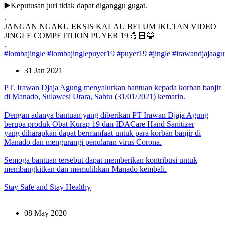
▶️Keputusan juri tidak dapat diganggu gugat.
.
JANGAN NGAKU EKSIS KALAU BELUM IKUTAN VIDEO
JINGLE COMPETITION PUYER 19 💪🏻😂
.
#lombajingle
#lombajinglepuyer19
#puyer19
#jingle
#irawandjajaag
31 Jan 2021
PT. Irawan Djaja Agung menyalurkan bantuan kepada korban banjir
di Manado, Sulawesi Utara, Sabtu (31/01/2021) kemarin.
Dengan adanya bantuan yang diberikan PT Irawan Djaja Agung
berupa produk Obat Kurap 19 dan IDACare Hand Sanitizer
yang diharapkan dapat bermanfaat untuk para korban banjir di
Manado dan mengurangi penularan virus Corona.
Semoga bantuan tersebut dapat memberikan kontribusi untuk
membangkitkan dan memulihkan Manado kembali.
Stay Safe and Stay Healthy
08 May 2020