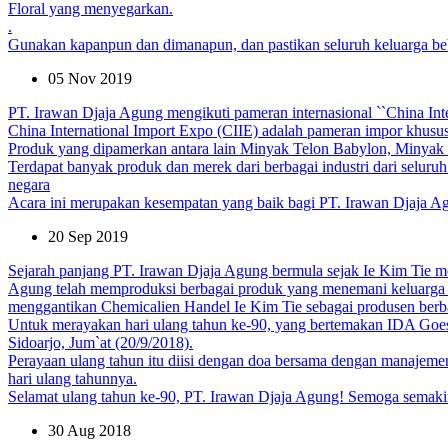
Floral yang menyegarkan.
.
Gunakan kapanpun dan dimanapun, dan pastikan seluruh keluarga be
05 Nov 2019
PT. Irawan Djaja Agung mengikuti pameran internasional ``China In
China International Import Expo (CIIE) adalah pameran impor khusus
Produk yang dipamerkan antara lain Minyak Telon Babylon, Minyak
Terdapat banyak produk dan merek dari berbagai industri dari seluruh
negara
Acara ini merupakan kesempatan yang baik bagi PT. Irawan Djaja Agun
20 Sep 2019
Sejarah panjang PT. Irawan Djaja Agung bermula sejak Ie Kim Tie m
Agung telah memproduksi berbagai produk yang menemani keluarga In
menggantikan Chemicalien Handel Ie Kim Tie sebagai produsen berb
Untuk merayakan hari ulang tahun ke-90, yang bertemakan IDA Goes 
Sidoarjo, Jum`at (20/9/2018).
Perayaan ulang tahun itu diisi dengan doa bersama dengan manajeme
hari ulang tahunnya.
Selamat ulang tahun ke-90, PT. Irawan Djaja Agung! Semoga semaki
30 Aug 2018