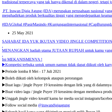
tradisional terpercaya yang tak hanya dikenal di dalam negeri, tetapi 
PT. Irawan Djaja Agung (IDA) merupakan perusahaan nasional yang be
menghadirkan produk berkualitas tinggi yang mengedepankan keaman
#IDAGlobal #PasirMasindo #KunjunganInternasional #CapBurungda
25 May 2021
SAHABAT IDA YUK IKUTAN VIDEO JINGLE COMPETITIO
.
MENANGKAN hadiah utama JUTAAN RUPIAH untuk kamu yang p
.
Ini MEKANISMENYA !
▶️Kompetisi terbuka untuk umum namun tidak dapat diikuti oleh ka
▶️Periode lomba 8 Mei - 17 Juli 2021
▶️Boleh diikuti oleh kelompok ataupun perorangan
▶️Buat lagu / jingle Puyer 19 kreasimu dengan lirik yang di dalamnya
▶️Buat video lagu / jingle Puyer 19 kreasimu dengan membawa produ
▶️Unggah jingle video kreatif kamu ke media social instagram/faceboo
▶️Follow social media
@irawandjajaagung
▶️Seluruh hasil karya yang dikirimkan menjadi milik Puyer 19