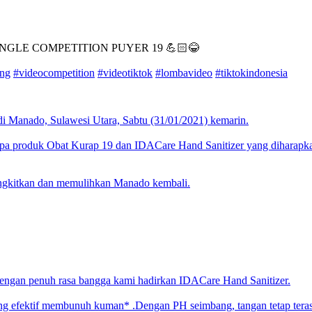
GLE COMPETITION PUYER 19 💪🏻😂
ung
#videocompetition
#videotiktok
#lombavideo
#tiktokindonesia
i Manado, Sulawesi Utara, Sabtu (31/01/2021) kemarin.
a produk Obat Kurap 19 dan IDACare Hand Sanitizer yang diharapkan
angkitkan dan memulihkan Manado kembali.
engan penuh rasa bangga kami hadirkan IDACare Hand Sanitizer.
ang efektif membunuh kuman* .Dengan PH seimbang, tangan tetap tera