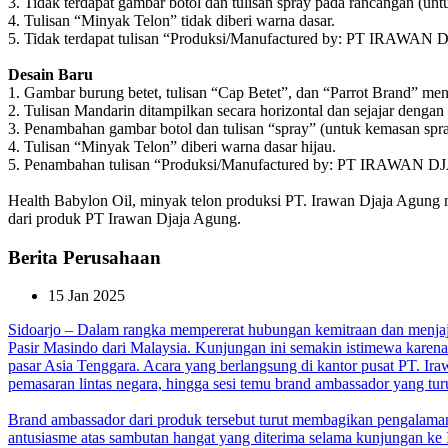
3. Tidak terdapat gambar botol dan tulisan spray pada rancangan (un
4. Tulisan “Minyak Telon” tidak diberi warna dasar.
5. Tidak terdapat tulisan “Produksi/Manufactured by: PT I
Desain Baru
1. Gambar burung betet, tulisan “Cap Betet”, dan “Parrot Brand” menja
2. Tulisan Mandarin ditampilkan secara horizontal dan sejajar dengan
3. Penambahan gambar botol dan tulisan “spray” (untuk kemasan spra
4. Tulisan “Minyak Telon” diberi warna dasar hijau.
5. Penambahan tulisan “Produksi/Manufactured by: PT IRA
Health Babylon Oil, minyak telon produksi PT. Irawan Djaja Agung
dari produk PT Irawan Djaja Agung.
Berita Perusahaan
15 Jan 2025
Sidoarjo – Dalam rangka mempererat hubungan kemitraan dan menjajaki
Pasir Masindo dari Malaysia. Kunjungan ini semakin istimewa karen
pasar Asia Tenggara.
Acara yang berlangsung di kantor pusat PT. Iraw
pemasaran lintas negara, hingga sesi temu brand ambassador yang tur
Brand ambassador dari produk tersebut turut membagikan pengal
antusiasme atas sambutan hangat yang diterima selama kunjungan ke