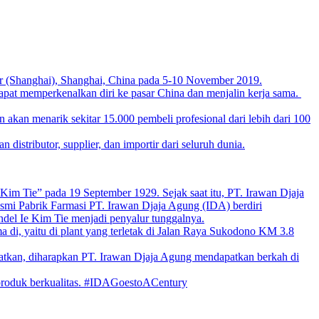
ter (Shanghai), Shanghai, China pada 5-10 November 2019.
apat memperkenalkan diri ke pasar China dan menjalin kerja sama.
 akan menarik sekitar 15.000 pembeli profesional dari lebih dari 100
stributor, supplier, dan importir dari seluruh dunia.
im Tie” pada 19 September 1929. Sejak saat itu, PT. Irawan Djaja
esmi Pabrik Farmasi PT. Irawan Djaja Agung (IDA) berdiri
el Ie Kim Tie menjadi penyalur tunggalnya.
di, yaitu di plant yang terletak di Jalan Raya Sukodono KM 3.8
jatkan, diharapkan PT. Irawan Djaja Agung mendapatkan berkah di
-produk berkualitas. #IDAGoestoACentury