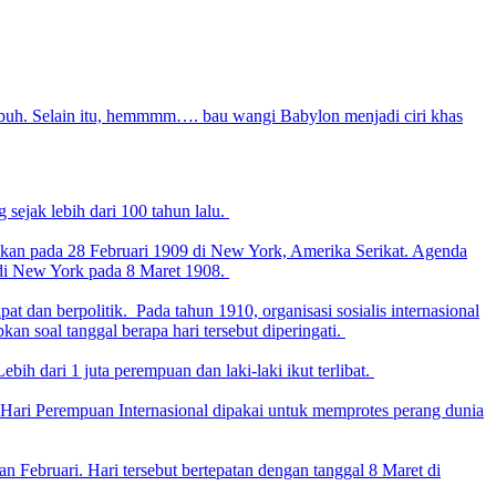
buh. Selain itu, hemmmm…. bau wangi Babylon menjadi ciri khas
 sejak lebih dari 100 tahun lalu.
kukan pada 28 Februari 1909 di New York, Amerika Serikat. Agenda
a di New York pada 8 Maret 1908.
 dan berpolitik. Pada tahun 1910, organisasi sosialis internasional
n soal tanggal berapa hari tersebut diperingati.
bih dari 1 juta perempuan dan laki-laki ikut terlibat.
 Hari Perempuan Internasional dipakai untuk memprotes perang dunia
 Februari. Hari tersebut bertepatan dengan tanggal 8 Maret di