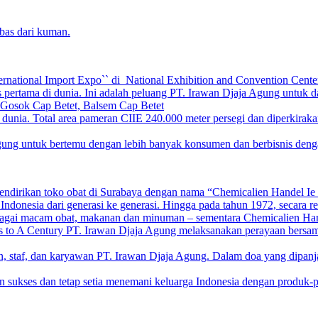
bas dari kuman.
ternational Import Expo`` di National Exhibition and Convention Cen
 pertama di dunia. Ini adalah peluang PT. Irawan Djaja Agung untuk d
 Gosok Cap Betet, Balsem Cap Betet
 dunia. Total area pameran CIIE 240.000 meter persegi dan diperkirakan
g untuk bertemu dengan lebih banyak konsumen dan berbisnis dengan di
endirikan toko obat di Surabaya dengan nama “Chemicalien Handel Ie K
donesia dari generasi ke generasi. Hingga pada tahun 1972, secara r
agai macam obat, makanan dan minuman – sementara Chemicalien Hand
to A Century PT. Irawan Djaja Agung melaksanakan perayaan bersama 
n, staf, dan karyawan PT. Irawan Djaja Agung. Dalam doa yang dipan
n sukses dan tetap setia menemani keluarga Indonesia dengan produk