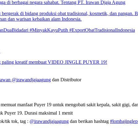
juga di berbagai negara sahabat.
Tentang PT. Irawan Djaja Agung
rgerak di bidang produksi obat tradisional, kosmetik, dan pangan. Be
an dan warisan kebaikan alam Indonesia.
nDuaBidadari #MinyakKayuPutih #ExportObatTradisionalIndonesia
N
aling kreatif membuat VIDEO JINGLE PUYER 19!
ryawan
@irawandjajaagung
dan Distributor
 memuat manfaat Puyer 19 untuk mengobati sakit kepala, sakit gigi, da
k Puyer 19. Durasi maksimal 1 menit
k/tik tok, tag :
@irawandjajaagung
dan berikan hashtag
#lombajingle