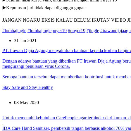
▶️Keputusan juri tidak dapat diganggu gugat.
.
JANGAN NGAKU EKSIS KALAU BELUM IKUTAN VIDEO JIN
.
#lombajingle
#lombajinglepuyer19
#puyer19
#jingle
#irawandjajaag
31 Jan 2021
PT. Irawan Djaja Agung menyalurkan bantuan kepada korban banjir d
Dengan adanya bantuan yang diberikan PT Irawan Djaja Agung berup
mengurangi penularan virus Corona.
Semoga bantuan tersebut dapat memberikan kontribusi untuk memb
Stay Safe and Stay Healthy
08 May 2020
Untuk memenuhi kebutuhan CarePeople agar terhindar dari kuman, d
.
IDA Care Hand Sanitizer, pembersih tangan berbasis alkohol 70% y