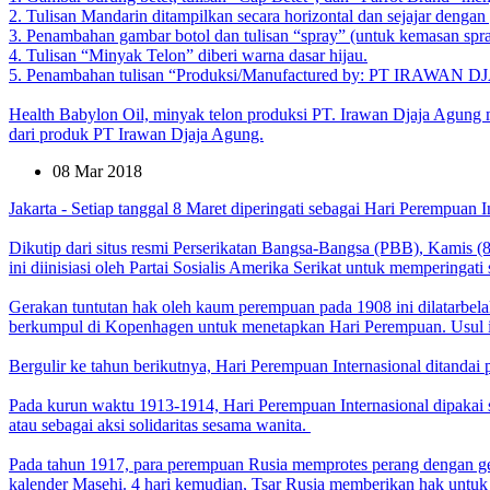
2. Tulisan Mandarin ditampilkan secara horizontal dan sejajar dengan
3. Penambahan gambar botol dan tulisan “spray” (untuk kemasan spra
4. Tulisan “Minyak Telon” diberi warna dasar hijau.
5. Penambahan tulisan “Produksi/Manufactured by: PT IRA
Health Babylon Oil, minyak telon produksi PT. Irawan Djaja Agung
dari produk PT Irawan Djaja Agung.
08 Mar 2018
Jakarta - Setiap tanggal 8 Maret diperingati sebagai Hari Perempuan I
Dikutip dari situs resmi Perserikatan Bangsa-Bangsa (PBB), Kamis (
ini diinisiasi oleh Partai Sosialis Amerika Serikat untuk memperin
Gerakan tuntutan hak oleh kaum perempuan pada 1908 ini dilatarbelak
berkumpul di Kopenhagen untuk menetapkan Hari Perempuan. Usul ini 
Bergulir ke tahun berikutnya, Hari Perempuan Internasional ditandai p
Pada kurun waktu 1913-1914, Hari Perempuan Internasional dipakai 
atau sebagai aksi solidaritas sesama wanita.
Pada tahun 1917, para perempuan Rusia memprotes perang dengan gerak
kalender Masehi. 4 hari kemudian, Tsar Rusia memberikan hak untuk