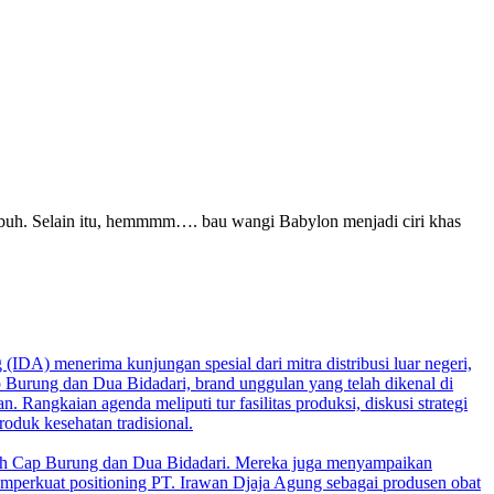
buh. Selain itu, hemmmm…. bau wangi Babylon menjadi ciri khas
IDA) menerima kunjungan spesial dari mitra distribusi luar negeri,
 Burung dan Dua Bidadari, brand unggulan yang telah dikenal di
Rangkaian agenda meliputi tur fasilitas produksi, diskusi strategi
oduk kesehatan tradisional.
ih Cap Burung dan Dua Bidadari. Mereka juga menyampaikan
emperkuat positioning PT. Irawan Djaja Agung sebagai produsen obat