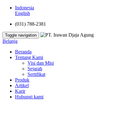
Indonesia
English
(031) 788-2381
Toggle navigation
Belanja
Beranda
Tentang Kami
Visi dan Misi
Sejarah
Sertifikat
Produk
Artikel
Karir
Hubungi kami