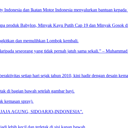
 Indonesia dan Ikatan Motor Indonesia menyalurkan bantuan kepad
upa produk Babylon, Minyak Kayu Putih Cap 19 dan Minyak Gosok di
angkitkan dan memulihkan Lombok kembali.
 daripada seseorang yang tidak pernah jatuh sama sekali.” – Muhammad
raktivitas setiap hari sejak tahun 2010, kini hadir dengan desain kem
etak di bagian bawah setelah gambar bayi.
tuk kemasan spray).
RAWAN DJAJA AGUNG, SIDOARJO-INDONESIA”.
di lebih kecil dan terletak di sisi kanan bawah.