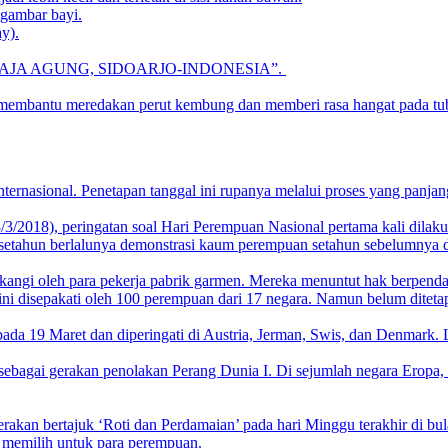
 gambar bayi.
y).
WAN DJAJA AGUNG, SIDOARJO-INDONESIA”.
 membantu meredakan perut kembung dan memberi rasa hangat pada tu
nternasional. Penetapan tanggal ini rupanya melalui proses yang panjang
8/3/2018), peringatan soal Hari Perempuan Nasional pertama kali dila
gati setahun berlalunya demonstrasi kaum perempuan setahun sebelumny
angi oleh para pekerja pabrik garmen. Mereka menuntut hak berpendapat
disepakati oleh 100 perempuan dari 17 negara. Namun belum ditetapka
ada 19 Maret dan diperingati di Austria, Jerman, Swis, dan Denmark. Le
sebagai gerakan penolakan Perang Dunia I. Di sejumlah negara Eropa,
an bertajuk ‘Roti dan Perdamaian’ pada hari Minggu terakhir di bulan
 memilih untuk para perempuan.