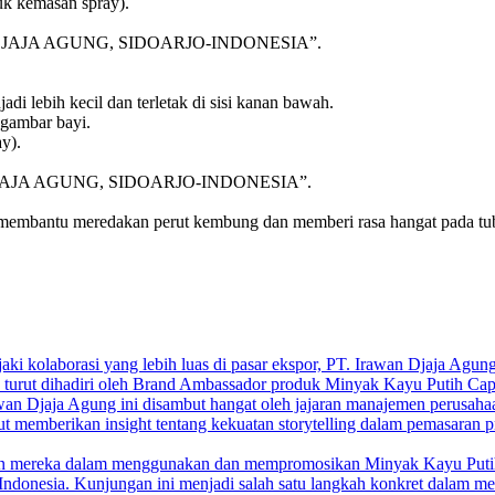
tuk kemasan spray).
RAWAN DJAJA AGUNG, SIDOARJO-INDONESIA”.
di lebih kecil dan terletak di sisi kanan bawah.
 gambar bayi.
y).
WAN DJAJA AGUNG, SIDOARJO-INDONESIA”.
 membantu meredakan perut kembung dan memberi rasa hangat pada tu
 kolaborasi yang lebih luas di pasar ekspor, PT. Irawan Djaja Agung (
a turut dihadiri oleh Brand Ambassador produk Minyak Kayu Putih Cap
an Djaja Agung ini disambut hangat oleh jajaran manajemen perusahaan. 
ut memberikan insight tentang kekuatan storytelling dalam pemasaran pr
aman mereka dalam menggunakan dan mempromosikan Minyak Kayu Put
 Indonesia.
Kunjungan ini menjadi salah satu langkah konkret dalam m