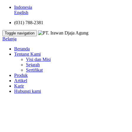
Indonesia
English
(031) 788-2381
Toggle navigation
Belanja
Beranda
Tentang Kami
Visi dan Misi
Sejarah
Sertifikat
Produk
Artikel
Karir
Hubungi kami